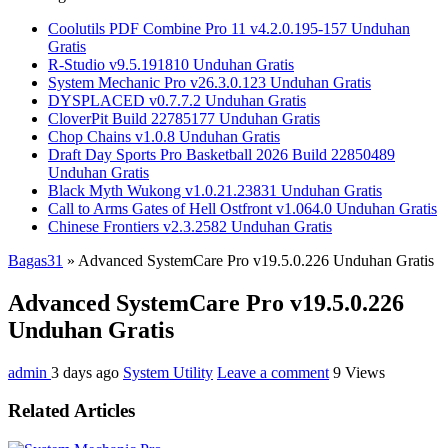
Coolutils PDF Combine Pro 11 v4.2.0.195-157 Unduhan
Gratis
R-Studio v9.5.191810 Unduhan Gratis
System Mechanic Pro v26.3.0.123 Unduhan Gratis
DYSPLACED v0.7.7.2 Unduhan Gratis
CloverPit Build 22785177 Unduhan Gratis
Chop Chains v1.0.8 Unduhan Gratis
Draft Day Sports Pro Basketball 2026 Build 22850489
Unduhan Gratis
Black Myth Wukong v1.0.21.23831 Unduhan Gratis
Call to Arms Gates of Hell Ostfront v1.064.0 Unduhan Gratis
Chinese Frontiers v2.3.2582 Unduhan Gratis
Bagas31
»
Advanced SystemCare Pro v19.5.0.226 Unduhan Gratis
Advanced SystemCare Pro v19.5.0.226
Unduhan Gratis
admin
3 days ago
System Utility
Leave a comment
9 Views
Related Articles