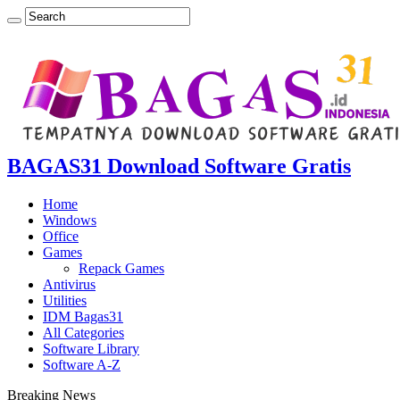
BAGAS31 Download Software Gratis
Home
Windows
Office
Games
Repack Games
Antivirus
Utilities
IDM Bagas31
All Categories
Software Library
Software A-Z
Breaking News