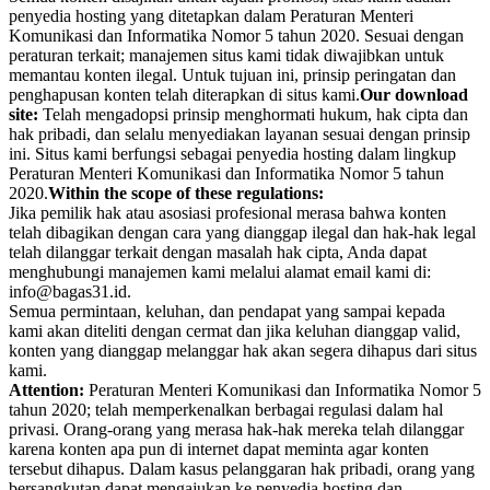
penyedia hosting yang ditetapkan dalam Peraturan Menteri
Komunikasi dan Informatika Nomor 5 tahun 2020. Sesuai dengan
peraturan terkait; manajemen situs kami tidak diwajibkan untuk
memantau konten ilegal. Untuk tujuan ini, prinsip peringatan dan
penghapusan konten telah diterapkan di situs kami.
Our download
site:
Telah mengadopsi prinsip menghormati hukum, hak cipta dan
hak pribadi, dan selalu menyediakan layanan sesuai dengan prinsip
ini. Situs kami berfungsi sebagai penyedia hosting dalam lingkup
Peraturan Menteri Komunikasi dan Informatika Nomor 5 tahun
2020.
Within the scope of these regulations:
Jika pemilik hak atau asosiasi profesional merasa bahwa konten
telah dibagikan dengan cara yang dianggap ilegal dan hak-hak legal
telah dilanggar terkait dengan masalah hak cipta, Anda dapat
menghubungi manajemen kami melalui alamat email kami di:
info@bagas31.id.
Semua permintaan, keluhan, dan pendapat yang sampai kepada
kami akan diteliti dengan cermat dan jika keluhan dianggap valid,
konten yang dianggap melanggar hak akan segera dihapus dari situs
kami.
Attention:
Peraturan Menteri Komunikasi dan Informatika Nomor 5
tahun 2020; telah memperkenalkan berbagai regulasi dalam hal
privasi. Orang-orang yang merasa hak-hak mereka telah dilanggar
karena konten apa pun di internet dapat meminta agar konten
tersebut dihapus. Dalam kasus pelanggaran hak pribadi, orang yang
bersangkutan dapat mengajukan ke penyedia hosting dan