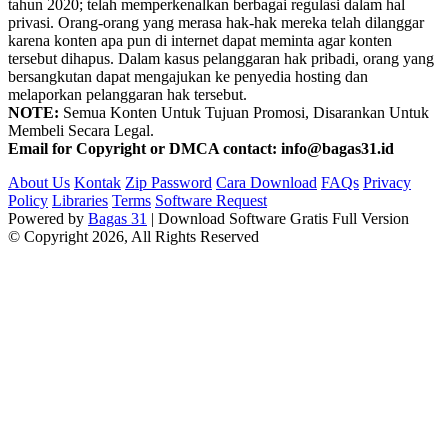
tahun 2020; telah memperkenalkan berbagai regulasi dalam hal
privasi. Orang-orang yang merasa hak-hak mereka telah dilanggar
karena konten apa pun di internet dapat meminta agar konten
tersebut dihapus. Dalam kasus pelanggaran hak pribadi, orang yang
bersangkutan dapat mengajukan ke penyedia hosting dan
melaporkan pelanggaran hak tersebut.
NOTE:
Semua Konten Untuk Tujuan Promosi, Disarankan Untuk
Membeli Secara Legal.
Email for Copyright or DMCA contact: info@bagas31.id
About Us
Kontak
Zip Password
Cara Download
FAQs
Privacy
Policy
Libraries
Terms
Software Request
Powered by
Bagas 31
| Download Software Gratis Full Version
© Copyright 2026, All Rights Reserved