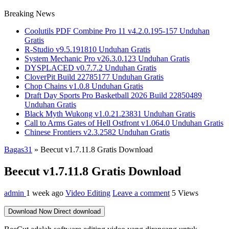
Breaking News
Coolutils PDF Combine Pro 11 v4.2.0.195-157 Unduhan
Gratis
R-Studio v9.5.191810 Unduhan Gratis
System Mechanic Pro v26.3.0.123 Unduhan Gratis
DYSPLACED v0.7.7.2 Unduhan Gratis
CloverPit Build 22785177 Unduhan Gratis
Chop Chains v1.0.8 Unduhan Gratis
Draft Day Sports Pro Basketball 2026 Build 22850489
Unduhan Gratis
Black Myth Wukong v1.0.21.23831 Unduhan Gratis
Call to Arms Gates of Hell Ostfront v1.064.0 Unduhan Gratis
Chinese Frontiers v2.3.2582 Unduhan Gratis
Bagas31
»
Beecut v1.7.11.8 Gratis Download
Beecut v1.7.11.8 Gratis Download
admin
1 week ago
Video Editing
Leave a comment
5 Views
Download Now
Direct download