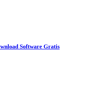
nload Software Gratis