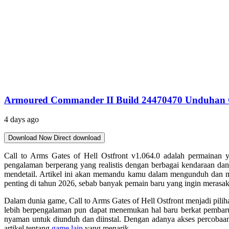
Armoured Commander II Build 24470470 Unduhan 
4 days ago
Download Now
Direct download
Call to Arms Gates of Hell Ostfront v1.064.0 adalah permainan 
pengalaman berperang yang realistis dengan berbagai kendaraan dan
mendetail. Artikel ini akan memandu kamu dalam mengunduh dan me
penting di tahun 2026, sebab banyak pemain baru yang ingin merasak
Dalam dunia game, Call to Arms Gates of Hell Ostfront menjadi pili
lebih berpengalaman pun dapat menemukan hal baru berkat pembaruan
nyaman untuk diunduh dan diinstal. Dengan adanya akses percobaan
artikel tentang
game lain
yang menarik.