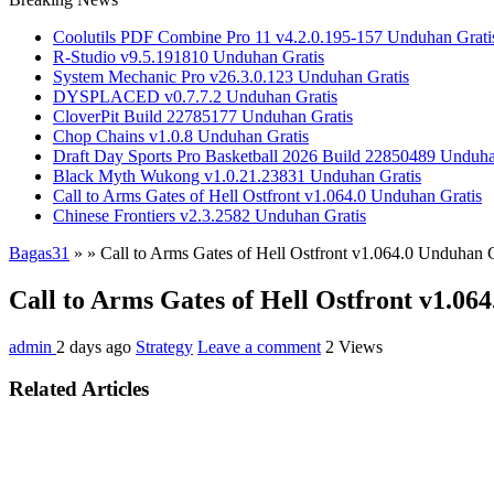
Coolutils PDF Combine Pro 11 v4.2.0.195-157 Unduhan Grati
R-Studio v9.5.191810 Unduhan Gratis
System Mechanic Pro v26.3.0.123 Unduhan Gratis
DYSPLACED v0.7.7.2 Unduhan Gratis
CloverPit Build 22785177 Unduhan Gratis
Chop Chains v1.0.8 Unduhan Gratis
Draft Day Sports Pro Basketball 2026 Build 22850489 Unduha
Black Myth Wukong v1.0.21.23831 Unduhan Gratis
Call to Arms Gates of Hell Ostfront v1.064.0 Unduhan Gratis
Chinese Frontiers v2.3.2582 Unduhan Gratis
Bagas31
»
»
Call to Arms Gates of Hell Ostfront v1.064.0 Unduhan G
Call to Arms Gates of Hell Ostfront v1.06
admin
2 days ago
Strategy
Leave a comment
2 Views
Related Articles