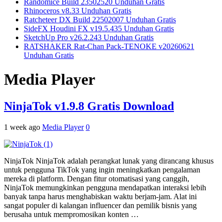
Randomice Build 23502520 Unduhan Gratis
Rhinoceros v8.33 Unduhan Gratis
Ratcheteer DX Build 22502007 Unduhan Gratis
SideFX Houdini FX v19.5.435 Unduhan Gratis
SketchUp Pro v26.2.243 Unduhan Gratis
RATSHAKER Rat-Chan Pack-TENOKE v20260621
Unduhan Gratis
Media Player
NinjaTok v1.9.8 Gratis Download
1 week ago
Media Player
0
NinjaTok NinjaTok adalah perangkat lunak yang dirancang khusus
untuk pengguna TikTok yang ingin meningkatkan pengalaman
mereka di platform. Dengan fitur otomatisasi yang canggih,
NinjaTok memungkinkan pengguna mendapatkan interaksi lebih
banyak tanpa harus menghabiskan waktu berjam-jam. Alat ini
sangat populer di kalangan influencer dan pemilik bisnis yang
berusaha untuk mempromosikan konten …