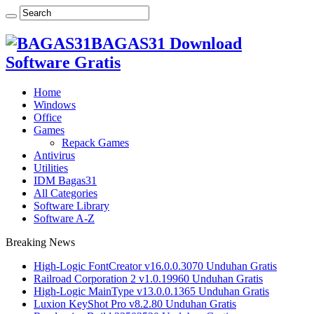
BAGAS31 Download
Software Gratis
Home
Windows
Office
Games
Repack Games
Antivirus
Utilities
IDM Bagas31
All Categories
Software Library
Software A-Z
Breaking News
High-Logic FontCreator v16.0.0.3070 Unduhan Gratis
Railroad Corporation 2 v1.0.19960 Unduhan Gratis
High-Logic MainType v13.0.0.1365 Unduhan Gratis
Luxion KeyShot Pro v8.2.80 Unduhan Gratis