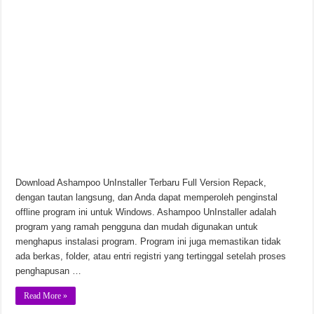
Chinese Frontiers v2.3.2582 Unduhan Gratis
Download Ashampoo UnInstaller Terbaru Full Version Repack,
dengan tautan langsung, dan Anda dapat memperoleh penginstal
offline program ini untuk Windows. Ashampoo UnInstaller adalah
program yang ramah pengguna dan mudah digunakan untuk
menghapus instalasi program. Program ini juga memastikan tidak
ada berkas, folder, atau entri registri yang tertinggal setelah proses
penghapusan …
Read More »