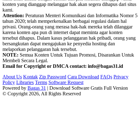
konten yang dianggap melanggar hak akan segera dihapus dari situs
kami.
Attention:
Peraturan Menteri Komunikasi dan Informatika Nomor 5
tahun 2020; telah memperkenalkan berbagai regulasi dalam hal
privasi. Orang-orang yang merasa hak-hak mereka telah dilanggar
karena konten apa pun di internet dapat meminta agar konten
tersebut dihapus. Dalam kasus pelanggaran hak pribadi, orang yang
bersangkutan dapat mengajukan ke penyedia hosting dan
melaporkan pelanggaran hak tersebut.
NOTE:
Semua Konten Untuk Tujuan Promosi, Disarankan Untuk
Membeli Secara Legal.
Email for Copyright or DMCA contact: info@bagas31.id
About Us
Kontak
Zip Password
Cara Download
FAQs
Privacy
Policy
Libraries
Terms
Software Request
Powered by
Bagas 31
| Download Software Gratis Full Version
© Copyright 2026, All Rights Reserved