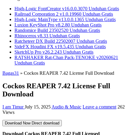
High-Logic FontCreator v16.0.0.3070 Unduhan Gratis
Railroad Corporation 2 v1.0.19960 Unduhan Gratis
High-Logic MainType v13.0.0.1365 Unduhan Gratis
Luxion KeyShot Pro v8.2.80 Unduhan Gratis
Randomice Build 23502520 Unduhan Gratis
Rhinoceros v8.33 Unduhan Gratis
Ratcheteer DX Build 22502007 Unduhan Gratis
SideFX Houdini FX v19.5.435 Unduhan Gratis
SketchUp Pro v26.2.243 Unduhan Gratis
RATSHAKER Rat-Chan Pack-TENOKE v20260621
Unduhan Gratis
Bagas31
»
Cockos REAPER 7.42 License Full Download
Cockos REAPER 7.42 License Full
Download
I am Timur
July 15, 2025
Audio & Music
Leave a comment
262
Views
Download Now
Direct download
Download Cockos REAPER 7.42 Full Licensed