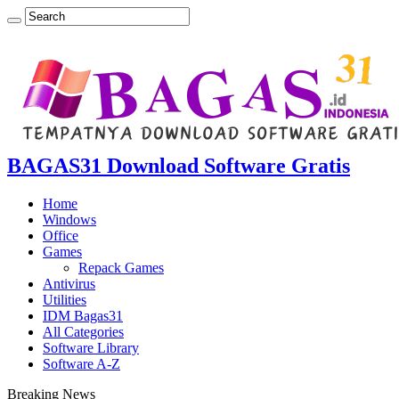
BAGAS31 Download Software Gratis
Home
Windows
Office
Games
Repack Games
Antivirus
Utilities
IDM Bagas31
All Categories
Software Library
Software A-Z
Breaking News