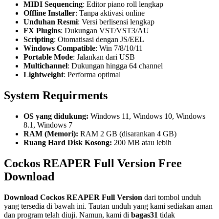
MIDI Sequencing
: Editor piano roll lengkap
Offline Installer
: Tanpa aktivasi online
Unduhan Resmi
: Versi berlisensi lengkap
FX Plugins
: Dukungan VST/VST3/AU
Scripting
: Otomatisasi dengan JS/EEL
Windows Compatible
: Win 7/8/10/11
Portable Mode
: Jalankan dari USB
Multichannel
: Dukungan hingga 64 channel
Lightweight
: Performa optimal
System Requirments
OS yang didukung:
Windows 11, Windows 10, Windows
8.1, Windows 7
RAM (Memori):
RAM 2 GB (disarankan 4 GB)
Ruang Hard Disk Kosong:
200 MB atau lebih
Cockos REAPER Full Version Free
Download
Download
Cockos REAPER
Full Version
dari tombol unduh
yang tersedia di bawah ini. Tautan unduh yang kami sediakan aman
dan program telah diuji. Namun, kami di
bagas31
tidak