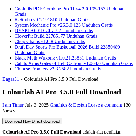
Coolutils PDF Combine Pro 11 v4.2.0.195-157 Unduhan
Gratis
R-Studio v9.5.191810 Unduhan Gratis
System Mechanic Pro v26.3.0.123 Unduhan Gratis
DYSPLACED v0.7.7.2 Unduhan Gratis
CloverPit Build 22785177 Unduhan Gratis
Chop Chains v1.0.8 Unduhan Gratis
Draft Day Sports Pro Basketball 2026 Build 22850489
Unduhan Gratis
Black Myth Wukong v1.0.21.23831 Unduhan Gratis
Call to Arms Gates of Hell Ostfront v1.064.0 Unduhan Gratis
Chinese Frontiers v2.3.2582 Unduhan Gratis
Bagas31
»
Colourlab AI Pro 3.5.0 Full Download
Colourlab AI Pro 3.5.0 Full Download
I am Timur
July 3, 2025
Graphics & Design
Leave a comment
130
Views
Download Now
Direct download
Colourlab AI Pro 3.5.0 Full Download
adalah alat penilaian