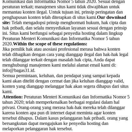
Komunikasi dan Informatika Nomor 5 tahun 2020. Sesuai dengan
peraturan terkait; manajemen situs kami tidak diwajibkan untuk
memantau konten ilegal. Untuk tujuan ini, prinsip peringatan dan
penghapusan konten telah diterapkan di situs kami.
Our download
site:
Telah mengadopsi prinsip menghormati hukum, hak cipta dan
hak pribadi, dan selalu menyediakan layanan sesuai dengan prinsip
ini. Situs kami berfungsi sebagai penyedia hosting dalam lingkup
Peraturan Menteri Komunikasi dan Informatika Nomor 5 tahun
2020.
Within the scope of these regulations:
Jika pemilik hak atau asosiasi profesional merasa bahwa konten
telah dibagikan dengan cara yang dianggap ilegal dan hak-hak legal
telah dilanggar terkait dengan masalah hak cipta, Anda dapat
menghubungi manajemen kami melalui alamat email kami di:
info@bagas31.id.
Semua permintaan, keluhan, dan pendapat yang sampai kepada
kami akan diteliti dengan cermat dan jika keluhan dianggap valid,
konten yang dianggap melanggar hak akan segera dihapus dari situs
kami.
Attention:
Peraturan Menteri Komunikasi dan Informatika Nomor 5
tahun 2020; telah memperkenalkan berbagai regulasi dalam hal
privasi. Orang-orang yang merasa hak-hak mereka telah dilanggar
karena konten apa pun di internet dapat meminta agar konten
tersebut dihapus. Dalam kasus pelanggaran hak pribadi, orang yang
bersangkutan dapat mengajukan ke penyedia hosting dan
melaporkan pelanggaran hak tersebut.