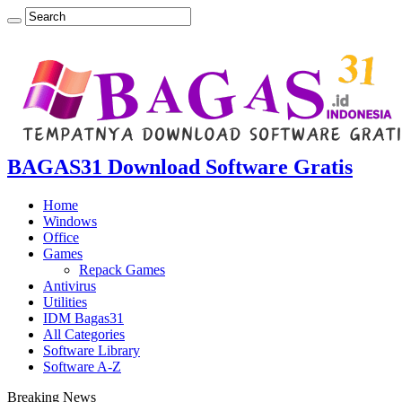
BAGAS31 Download Software Gratis
Home
Windows
Office
Games
Repack Games
Antivirus
Utilities
IDM Bagas31
All Categories
Software Library
Software A-Z
Breaking News