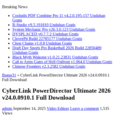
Breaking News
Coolutils PDF Combine Pro 11 v4.2.0.195-157 Unduhan
Gratis
R-Studio v9.5.191810 Unduhan Gratis
System Mechanic Pro v26.3.0.123 Unduhan Gratis
DYSPLACED v0.7.7.2 Unduhan Gratis
CloverPit Build 22785177 Unduhan Gratis
Chop Chains v1.0.8 Unduhan Gratis
Draft Day Sports Pro Basketball 2026 Build 22850489
Unduhan Gratis
Black Myth Wukong v1.0.21.23831 Unduhan Gratis
Call to Arms Gates of Hell Ostfront v1.064.0 Unduhan Gratis
Chinese Frontiers v2.3.2582 Unduhan Gratis
Bagas31
»
CyberLink PowerDirector Ultimate 2026 v24.0.0910.1
Full Download
CyberLink PowerDirector Ultimate 2026
v24.0.0910.1 Full Download
admin
September 14, 2025
Video Editors
Leave a comment
1,535
Views