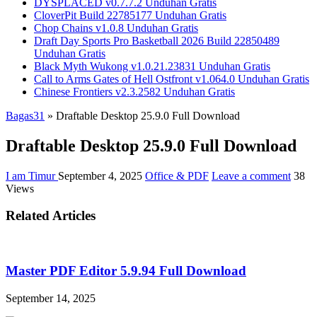
DYSPLACED v0.7.7.2 Unduhan Gratis
CloverPit Build 22785177 Unduhan Gratis
Chop Chains v1.0.8 Unduhan Gratis
Draft Day Sports Pro Basketball 2026 Build 22850489
Unduhan Gratis
Black Myth Wukong v1.0.21.23831 Unduhan Gratis
Call to Arms Gates of Hell Ostfront v1.064.0 Unduhan Gratis
Chinese Frontiers v2.3.2582 Unduhan Gratis
Bagas31
»
Draftable Desktop 25.9.0 Full Download
Draftable Desktop 25.9.0 Full Download
I am Timur
September 4, 2025
Office & PDF
Leave a comment
38
Views
Related Articles
Master PDF Editor 5.9.94 Full Download
September 14, 2025