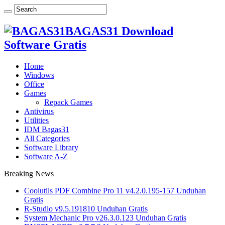
BAGAS31 Download
Software Gratis
Home
Windows
Office
Games
Repack Games
Antivirus
Utilities
IDM Bagas31
All Categories
Software Library
Software A-Z
Breaking News
Coolutils PDF Combine Pro 11 v4.2.0.195-157 Unduhan
Gratis
R-Studio v9.5.191810 Unduhan Gratis
System Mechanic Pro v26.3.0.123 Unduhan Gratis