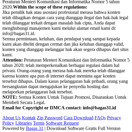
Peraturan Menteri Komunikasi dan Informatika Nomor 5 tahun
2020.
Within the scope of these regulations:
Jika pemilik hak atau asosiasi profesional merasa bahwa konten
telah dibagikan dengan cara yang dianggap ilegal dan hak-hak legal
telah dilanggar terkait dengan masalah hak cipta, Anda dapat
menghubungi manajemen kami melalui alamat email kami di:
info@bagas31.id.
Semua permintaan, keluhan, dan pendapat yang sampai kepada
kami akan diteliti dengan cermat dan jika keluhan dianggap valid,
konten yang dianggap melanggar hak akan segera dihapus dari situs
kami.
Attention:
Peraturan Menteri Komunikasi dan Informatika Nomor 5
tahun 2020; telah memperkenalkan berbagai regulasi dalam hal
privasi. Orang-orang yang merasa hak-hak mereka telah dilanggar
karena konten apa pun di internet dapat meminta agar konten
tersebut dihapus. Dalam kasus pelanggaran hak pribadi, orang yang
bersangkutan dapat mengajukan ke penyedia hosting dan
melaporkan pelanggaran hak tersebut.
NOTE:
Semua Konten Untuk Tujuan Promosi, Disarankan Untuk
Membeli Secara Legal.
Email for Copyright or DMCA contact: info@bagas31.id
About Us
Kontak
Zip Password
Cara Download
FAQs
Privacy
Policy
Libraries
Terms
Software Request
Powered by
Bagas 31
| Download Software Gratis Full Version