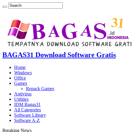
BAGAS31 Download Software Gratis
Home
Windows
Office
Games
Repack Games
Antivirus
Utilities
IDM Bagas31
All Categories
Software Library
Software A-Z
Breaking News