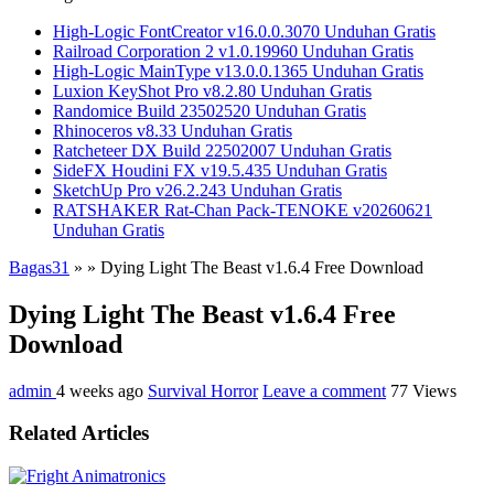
High-Logic FontCreator v16.0.0.3070 Unduhan Gratis
Railroad Corporation 2 v1.0.19960 Unduhan Gratis
High-Logic MainType v13.0.0.1365 Unduhan Gratis
Luxion KeyShot Pro v8.2.80 Unduhan Gratis
Randomice Build 23502520 Unduhan Gratis
Rhinoceros v8.33 Unduhan Gratis
Ratcheteer DX Build 22502007 Unduhan Gratis
SideFX Houdini FX v19.5.435 Unduhan Gratis
SketchUp Pro v26.2.243 Unduhan Gratis
RATSHAKER Rat-Chan Pack-TENOKE v20260621
Unduhan Gratis
Bagas31
»
»
Dying Light The Beast v1.6.4 Free Download
Dying Light The Beast v1.6.4 Free
Download
admin
4 weeks ago
Survival Horror
Leave a comment
77 Views
Related Articles