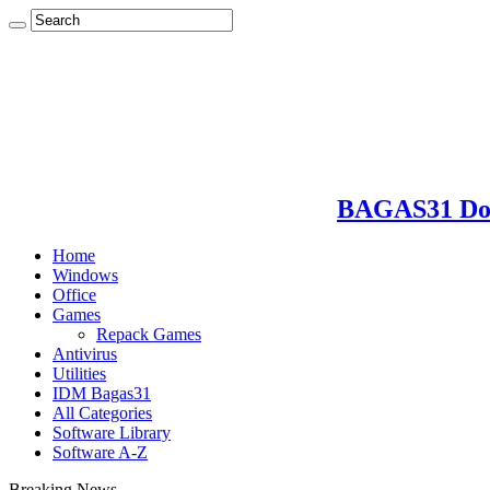
BAGAS31 Dow
Home
Windows
Office
Games
Repack Games
Antivirus
Utilities
IDM Bagas31
All Categories
Software Library
Software A-Z
Breaking News