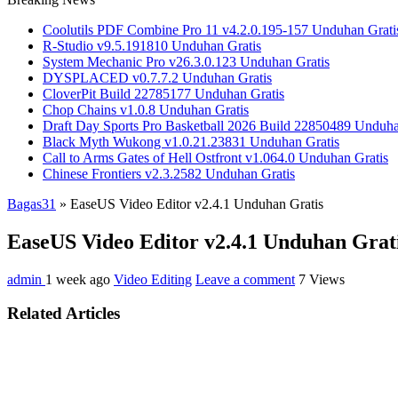
Coolutils PDF Combine Pro 11 v4.2.0.195-157 Unduhan Grati
R-Studio v9.5.191810 Unduhan Gratis
System Mechanic Pro v26.3.0.123 Unduhan Gratis
DYSPLACED v0.7.7.2 Unduhan Gratis
CloverPit Build 22785177 Unduhan Gratis
Chop Chains v1.0.8 Unduhan Gratis
Draft Day Sports Pro Basketball 2026 Build 22850489 Unduha
Black Myth Wukong v1.0.21.23831 Unduhan Gratis
Call to Arms Gates of Hell Ostfront v1.064.0 Unduhan Gratis
Chinese Frontiers v2.3.2582 Unduhan Gratis
Bagas31
»
EaseUS Video Editor v2.4.1 Unduhan Gratis
EaseUS Video Editor v2.4.1 Unduhan Grat
admin
1 week ago
Video Editing
Leave a comment
7 Views
Related Articles