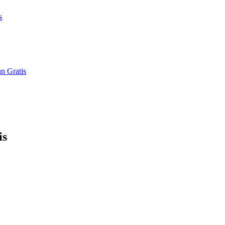
s
n Gratis
is