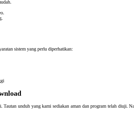
mudah.
eo.
g.
ratan sistem yang perlu diperhatikan:
ggi
ownload
i. Tautan unduh yang kami sediakan aman dan program telah diuji. Nam