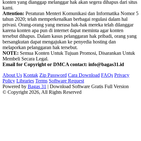
konten yang dianggap melanggar hak akan segera dihapus dari situs
kami.
Attention:
Peraturan Menteri Komunikasi dan Informatika Nomor 5
tahun 2020; telah memperkenalkan berbagai regulasi dalam hal
privasi. Orang-orang yang merasa hak-hak mereka telah dilanggar
karena konten apa pun di internet dapat meminta agar konten
tersebut dihapus. Dalam kasus pelanggaran hak pribadi, orang yang
bersangkutan dapat mengajukan ke penyedia hosting dan
melaporkan pelanggaran hak tersebut.
NOTE:
Semua Konten Untuk Tujuan Promosi, Disarankan Untuk
Membeli Secara Legal.
Email for Copyright or DMCA contact: info@bagas31.id
About Us
Kontak
Zip Password
Cara Download
FAQs
Privacy
Policy
Libraries
Terms
Software Request
Powered by
Bagas 31
| Download Software Gratis Full Version
© Copyright 2026, All Rights Reserved