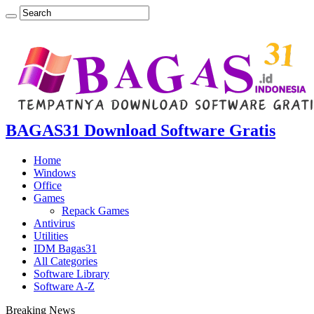
BAGAS31 Download Software Gratis
Home
Windows
Office
Games
Repack Games
Antivirus
Utilities
IDM Bagas31
All Categories
Software Library
Software A-Z
Breaking News