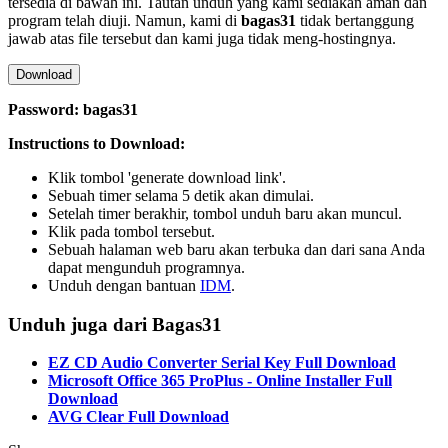
tersedia di bawah ini. Tautan unduh yang kami sediakan aman dan
program telah diuji. Namun, kami di
bagas31
tidak bertanggung
jawab atas file tersebut dan kami juga tidak meng-hostingnya.
Download
Password: bagas31
Instructions to Download:
Klik tombol 'generate download link'.
Sebuah timer selama 5 detik akan dimulai.
Setelah timer berakhir, tombol unduh baru akan muncul.
Klik pada tombol tersebut.
Sebuah halaman web baru akan terbuka dan dari sana Anda
dapat mengunduh programnya.
Unduh dengan bantuan
IDM
.
Unduh juga dari Bagas31
EZ CD Audio Converter Serial Key Full Download
Microsoft Office 365 ProPlus - Online Installer Full
Download
AVG Clear Full Download