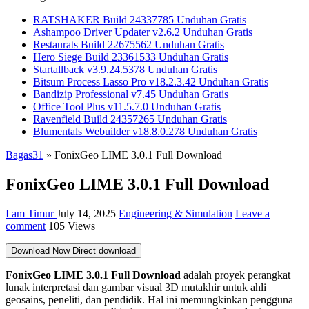
RATSHAKER Build 24337785 Unduhan Gratis
Ashampoo Driver Updater v2.6.2 Unduhan Gratis
Restaurats Build 22675562 Unduhan Gratis
Hero Siege Build 23361533 Unduhan Gratis
Startallback v3.9.24.5378 Unduhan Gratis
Bitsum Process Lasso Pro v18.2.3.42 Unduhan Gratis
Bandizip Professional v7.45 Unduhan Gratis
Office Tool Plus v11.5.7.0 Unduhan Gratis
Ravenfield Build 24357265 Unduhan Gratis
Blumentals Webuilder v18.8.0.278 Unduhan Gratis
Bagas31
»
FonixGeo LIME 3.0.1 Full Download
FonixGeo LIME 3.0.1 Full Download
I am Timur
July 14, 2025
Engineering & Simulation
Leave a
comment
105 Views
Download Now
Direct download
FonixGeo LIME 3.0.1 Full Download
adalah proyek perangkat
lunak interpretasi dan gambar visual 3D mutakhir untuk ahli
geosains, peneliti, dan pendidik. Hal ini memungkinkan pengguna