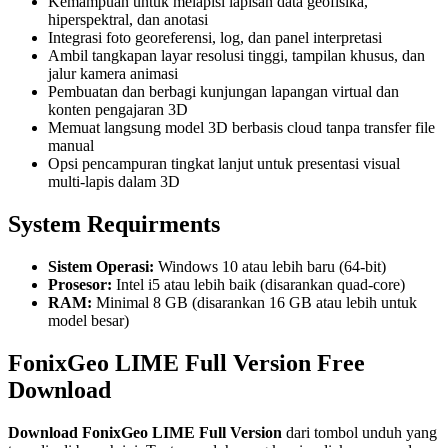
Kemampuan untuk melapisi lapisan data geofisika,
hiperspektral, dan anotasi
Integrasi foto georeferensi, log, dan panel interpretasi
Ambil tangkapan layar resolusi tinggi, tampilan khusus, dan
jalur kamera animasi
Pembuatan dan berbagi kunjungan lapangan virtual dan
konten pengajaran 3D
Memuat langsung model 3D berbasis cloud tanpa transfer file
manual
Opsi pencampuran tingkat lanjut untuk presentasi visual
multi-lapis dalam 3D
System Requirments
Sistem Operasi:
Windows 10 atau lebih baru (64-bit)
Prosesor:
Intel i5 atau lebih baik (disarankan quad-core)
RAM:
Minimal 8 GB (disarankan 16 GB atau lebih untuk
model besar)
FonixGeo LIME Full Version Free
Download
Download
FonixGeo LIME
Full Version
dari tombol unduh yang