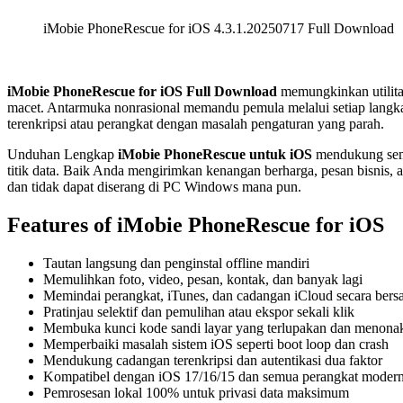
iMobie PhoneRescue for iOS 4.3.1.20250717 Full Download
iMobie PhoneRescue for iOS Full Download
memungkinkan utilita
macet. Antarmuka nonrasional memandu pemula melalui setiap langk
terenkripsi atau perangkat dengan masalah pengaturan yang parah.
Unduhan Lengkap
iMobie PhoneRescue untuk iOS
mendukung semu
titik data. Baik Anda mengirimkan kenangan berharga, pesan bisnis,
dan tidak dapat diserang di PC Windows mana pun.
Features of iMobie PhoneRescue for iOS
Tautan langsung dan penginstal offline mandiri
Memulihkan foto, video, pesan, kontak, dan banyak lagi
Memindai perangkat, iTunes, dan cadangan iCloud secara ber
Pratinjau selektif dan pemulihan atau ekspor sekali klik
Membuka kunci kode sandi layar yang terlupakan dan menonak
Memperbaiki masalah sistem iOS seperti boot loop dan crash
Mendukung cadangan terenkripsi dan autentikasi dua faktor
Kompatibel dengan iOS 17/16/15 dan semua perangkat moder
Pemrosesan lokal 100% untuk privasi data maksimum