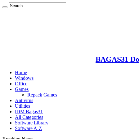
BAGAS31 Dow
Home
Windows
Office
Games
Repack Games
Antivirus
Utilities
IDM Bagas31
All Categories
Software Library
Software A-Z
Breaking News