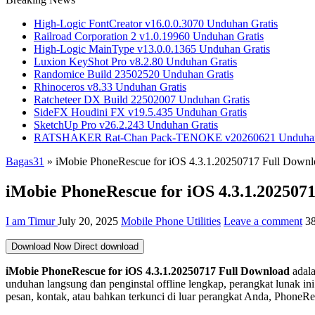
High-Logic FontCreator v16.0.0.3070 Unduhan Gratis
Railroad Corporation 2 v1.0.19960 Unduhan Gratis
High-Logic MainType v13.0.0.1365 Unduhan Gratis
Luxion KeyShot Pro v8.2.80 Unduhan Gratis
Randomice Build 23502520 Unduhan Gratis
Rhinoceros v8.33 Unduhan Gratis
Ratcheteer DX Build 22502007 Unduhan Gratis
SideFX Houdini FX v19.5.435 Unduhan Gratis
SketchUp Pro v26.2.243 Unduhan Gratis
RATSHAKER Rat-Chan Pack-TENOKE v20260621 Unduhan
Bagas31
»
iMobie PhoneRescue for iOS 4.3.1.20250717 Full Downl
iMobie PhoneRescue for iOS 4.3.1.202507
I am Timur
July 20, 2025
Mobile Phone Utilities
Leave a comment
3
Download Now
Direct download
iMobie PhoneRescue for iOS 4.3.1.20250717 Full Download
adala
unduhan langsung dan penginstal offline lengkap, perangkat lunak i
pesan, kontak, atau bahkan terkunci di luar perangkat Anda, Phone