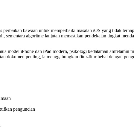
s perbaikan bawaan untuk memperbaiki masalah iOS yang tidak terhap
ah, sementara algoritme lanjutan memastikan pendekatan tingkat men
a model iPhone dan iPad modern, psikologi kedalaman amfetamin tin
 atau dokumen penting, ia menggabungkan fitur-fitur hebat dengan pen
samaan
tifkan penguncian
n