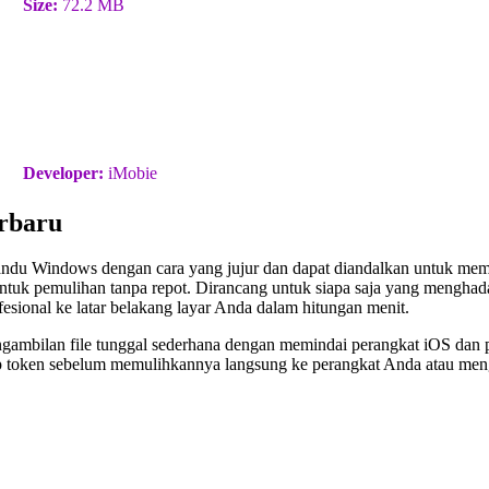
Size:
72.2 MB
Developer:
iMobie
rbaru
ndu Windows dengan cara yang jujur ​​dan dapat diandalkan untuk mem
 untuk pemulihan tanpa repot. Dirancang untuk siapa saja yang mengha
esional ke latar belakang layar Anda dalam hitungan menit.
ngambilan file tunggal sederhana dengan memindai perangkat iOS dan p
etiap token sebelum memulihkannya langsung ke perangkat Anda atau 