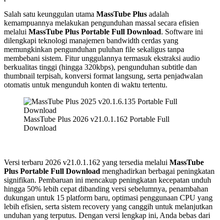
Salah satu keunggulan utama
MassTube Plus
adalah
kemampuannya melakukan pengunduhan massal secara efisien
melalui
MassTube Plus
Portable
Full Download
. Software ini
dilengkapi teknologi manajemen bandwidth cerdas yang
memungkinkan pengunduhan puluhan file sekaligus tanpa
membebani sistem. Fitur unggulannya termasuk ekstraksi audio
berkualitas tinggi (hingga 320kbps), pengunduhan subtitle dan
thumbnail terpisah, konversi format langsung, serta penjadwalan
otomatis untuk mengunduh konten di waktu tertentu.
MassTube Plus 2026 v21.0.1.162 Portable Full
Download
Versi terbaru 2026 v21.0.1.162 yang tersedia melalui
MassTube
Plus
Portable
Full Download
menghadirkan berbagai peningkatan
signifikan. Pembaruan ini mencakup peningkatan kecepatan unduh
hingga 50% lebih cepat dibanding versi sebelumnya, penambahan
dukungan untuk 15 platform baru, optimasi penggunaan CPU yang
lebih efisien, serta sistem recovery yang canggih untuk melanjutkan
unduhan yang terputus. Dengan versi lengkap ini, Anda bebas dari