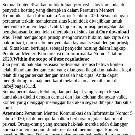
Semua konten disajikan untuk tujuan promosi, situs kami adalah
penyedia hosting yang ditetapkan dalam Peraturan Menteri
Komunikasi dan Informatika Nomor 5 tahun 2020. Sesuai dengan
peraturan terkait; manajemen situs kami tidak diwajibkan untuk
memantau konten ilegal. Untuk tujuan ini, prinsip peringatan dan
penghapusan konten telah diterapkan di situs kami.
Our download
site:
Telah mengadopsi prinsip menghormati hukum, hak cipta dan
hak pribadi, dan selalu menyediakan layanan sesuai dengan prinsip
ini. Situs kami berfungsi sebagai penyedia hosting dalam lingkup
Peraturan Menteri Komunikasi dan Informatika Nomor 5 tahun
2020.
Within the scope of these regulations:
Jika pemilik hak atau asosiasi profesional merasa bahwa konten
telah dibagikan dengan cara yang dianggap ilegal dan hak-hak legal
telah dilanggar terkait dengan masalah hak cipta, Anda dapat
menghubungi manajemen kami melalui alamat email kami di:
info@bagas31.id.
Semua permintaan, keluhan, dan pendapat yang sampai kepada
kami akan diteliti dengan cermat dan jika keluhan dianggap valid,
konten yang dianggap melanggar hak akan segera dihapus dari situs
kami.
Attention:
Peraturan Menteri Komunikasi dan Informatika Nomor 5
tahun 2020; telah memperkenalkan berbagai regulasi dalam hal
privasi. Orang-orang yang merasa hak-hak mereka telah dilanggar
karena konten apa pun di internet dapat meminta agar konten
tersebut dihapus. Dalam kasus pelanggaran hak pribadi, orang yang