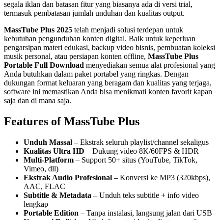
segala iklan dan batasan fitur yang biasanya ada di versi trial,
termasuk pembatasan jumlah unduhan dan kualitas output.
MassTube Plus 2025
telah menjadi solusi terdepan untuk
kebutuhan pengunduhan konten digital. Baik untuk keperluan
pengarsipan materi edukasi, backup video bisnis, pembuatan koleksi
musik personal, atau persiapan konten offline,
MassTube Plus
Portable Full Download
menyediakan semua alat profesional yang
Anda butuhkan dalam paket portabel yang ringkas. Dengan
dukungan format keluaran yang beragam dan kualitas yang terjaga,
software ini memastikan Anda bisa menikmati konten favorit kapan
saja dan di mana saja.
Features of MassTube Plus
Unduh Massal
– Ekstrak seluruh playlist/channel sekaligus
Kualitas Ultra HD
– Dukung video 8K/60FPS & HDR
Multi-Platform
– Support 50+ situs (YouTube, TikTok,
Vimeo, dll)
Ekstrak Audio Profesional
– Konversi ke MP3 (320kbps),
AAC, FLAC
Subtitle & Metadata
– Unduh teks subtitle + info video
lengkap
Portable Edition
– Tanpa instalasi, langsung jalan dari USB