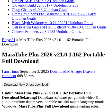
DYSPLACED v0.7.7.2 Unduhan Gratis
CloverPit Build 22785177 Unduhan Gratis
Chop Chains v1.0.8 Unduhan Gratis
Draft Day Sports Pro Basketball 2026 Build 22850489
Unduhan Gratis
Black Myth Wukong v1.0.21.23831 Unduhan Gratis
Call to Arms Gates of Hell Ostfront v1.064.0 Unduhan Gratis
Chinese Frontiers v2.3.2582 Unduhan Gratis
Bagas31
»
MassTube Plus 2026 v21.0.1.162 Portable Full
Download
MassTube Plus 2026 v21.0.1.162 Portable
Full Download
I am Timur
September 3, 2025
Download MAnager
Leave a
comment
668 Views
Download Now
Direct download
Unduh MassTube Plus 2026 v21.0.1.162 Portable Full
Download Sekarang!
Dapatkan software pengunduh video &
audio premium dalam versi portable melalui tautan langsung untuk
Windows.
MassTube Plus Full Download
menawarkan solusi