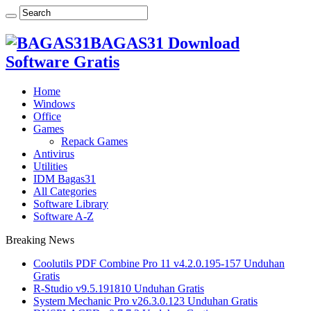
BAGAS31 Download
Software Gratis
Home
Windows
Office
Games
Repack Games
Antivirus
Utilities
IDM Bagas31
All Categories
Software Library
Software A-Z
Breaking News
Coolutils PDF Combine Pro 11 v4.2.0.195-157 Unduhan
Gratis
R-Studio v9.5.191810 Unduhan Gratis
System Mechanic Pro v26.3.0.123 Unduhan Gratis