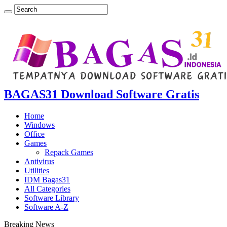
BAGAS31 Download Software Gratis
Home
Windows
Office
Games
Repack Games
Antivirus
Utilities
IDM Bagas31
All Categories
Software Library
Software A-Z
Breaking News