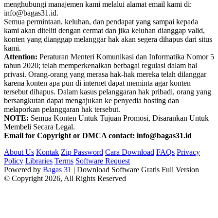
menghubungi manajemen kami melalui alamat email kami di:
info@bagas31.id.
Semua permintaan, keluhan, dan pendapat yang sampai kepada
kami akan diteliti dengan cermat dan jika keluhan dianggap valid,
konten yang dianggap melanggar hak akan segera dihapus dari situs
kami.
Attention:
Peraturan Menteri Komunikasi dan Informatika Nomor 5
tahun 2020; telah memperkenalkan berbagai regulasi dalam hal
privasi. Orang-orang yang merasa hak-hak mereka telah dilanggar
karena konten apa pun di internet dapat meminta agar konten
tersebut dihapus. Dalam kasus pelanggaran hak pribadi, orang yang
bersangkutan dapat mengajukan ke penyedia hosting dan
melaporkan pelanggaran hak tersebut.
NOTE:
Semua Konten Untuk Tujuan Promosi, Disarankan Untuk
Membeli Secara Legal.
Email for Copyright or DMCA contact: info@bagas31.id
About Us
Kontak
Zip Password
Cara Download
FAQs
Privacy
Policy
Libraries
Terms
Software Request
Powered by
Bagas 31
| Download Software Gratis Full Version
© Copyright 2026, All Rights Reserved