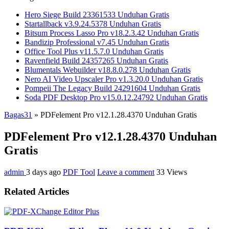
Hero Siege Build 23361533 Unduhan Gratis
Startallback v3.9.24.5378 Unduhan Gratis
Bitsum Process Lasso Pro v18.2.3.42 Unduhan Gratis
Bandizip Professional v7.45 Unduhan Gratis
Office Tool Plus v11.5.7.0 Unduhan Gratis
Ravenfield Build 24357265 Unduhan Gratis
Blumentals Webuilder v18.8.0.278 Unduhan Gratis
Nero AI Video Upscaler Pro v1.3.20.0 Unduhan Gratis
Pompeii The Legacy Build 24291604 Unduhan Gratis
Soda PDF Desktop Pro v15.0.12.24792 Unduhan Gratis
Bagas31
»
PDFelement Pro v12.1.28.4370 Unduhan Gratis
PDFelement Pro v12.1.28.4370 Unduhan
Gratis
admin
3 days ago
PDF Tool
Leave a comment
33 Views
Related Articles