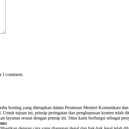
me I comment.
yedia hosting yang ditetapkan dalam Peraturan Menteri Komunikasi dan 
Untuk tujuan ini, prinsip peringatan dan penghapusan konten telah dit
n layanan sesuai dengan prinsip ini. Situs kami berfungsi sebagai pe
ons:
h dibagikan dengan cara yang dianggap ilegal dan hak-hak legal telah d