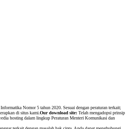
Informatika Nomor 5 tahun 2020. Sesuai dengan peraturan terkait;
erapkan di situs kami.
Our download site:
Telah mengadopsi prinsip
nyedia hosting dalam lingkup Peraturan Menteri Komunikasi dan
ilanggar terkait dengan masalah hak cipta, Anda dapat menghubungi