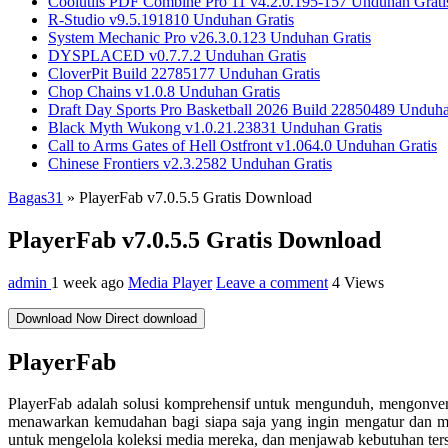
Coolutils PDF Combine Pro 11 v4.2.0.195-157 Unduhan Grati
R-Studio v9.5.191810 Unduhan Gratis
System Mechanic Pro v26.3.0.123 Unduhan Gratis
DYSPLACED v0.7.7.2 Unduhan Gratis
CloverPit Build 22785177 Unduhan Gratis
Chop Chains v1.0.8 Unduhan Gratis
Draft Day Sports Pro Basketball 2026 Build 22850489 Unduha
Black Myth Wukong v1.0.21.23831 Unduhan Gratis
Call to Arms Gates of Hell Ostfront v1.064.0 Unduhan Gratis
Chinese Frontiers v2.3.2582 Unduhan Gratis
Bagas31
»
PlayerFab v7.0.5.5 Gratis Download
PlayerFab v7.0.5.5 Gratis Download
admin
1 week ago
Media Player
Leave a comment
4 Views
Download Now
Direct download
PlayerFab
PlayerFab adalah solusi komprehensif untuk mengunduh, mengonversi
menawarkan kemudahan bagi siapa saja yang ingin mengatur dan men
untuk mengelola koleksi media mereka, dan menjawab kebutuhan ter