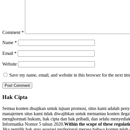
Comment
*
Name
*
Email
*
Website
Save my name, email, and website in this browser for the next ti
Hak Cipta
Semua konten disajikan untuk tujuan promosi, situs kami adalah pen
manajemen situs kami tidak diwajibkan untuk memantau konten ilegal. 
menghormati hukum, hak cipta dan hak pribadi, dan selalu menyediaka
Informatika Nomor 5 tahun 2020.
Within the scope of these regulati
Jika pemilik hak atau asosiasi profesional merasa bahwa konten tela