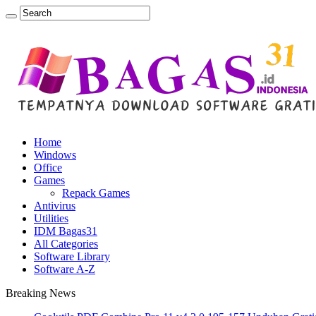
Home
Windows
Office
Games
Repack Games
Antivirus
Utilities
IDM Bagas31
All Categories
Software Library
Software A-Z
Breaking News