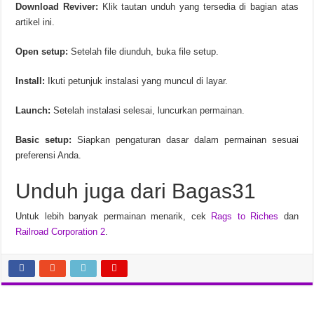
Download Reviver:
Klik tautan unduh yang tersedia di bagian atas
artikel ini.
Open setup:
Setelah file diunduh, buka file setup.
Install:
Ikuti petunjuk instalasi yang muncul di layar.
Launch:
Setelah instalasi selesai, luncurkan permainan.
Basic setup:
Siapkan pengaturan dasar dalam permainan sesuai
preferensi Anda.
Unduh juga dari Bagas31
Untuk lebih banyak permainan menarik, cek
Rags to Riches
dan
Railroad Corporation 2
.