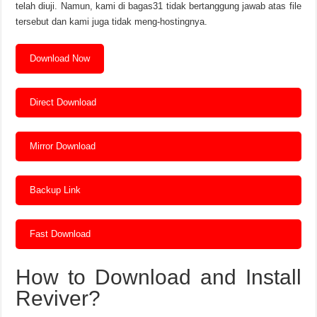
telah diuji. Namun, kami di bagas31 tidak bertanggung jawab atas file
tersebut dan kami juga tidak meng-hostingnya.
Download Now
Direct Download
Mirror Download
Backup Link
Fast Download
How to Download and Install
Reviver?