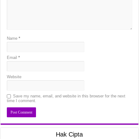
Name
*
Email
*
Website
Save my name, email, and website in this browser for the next
time I comment.
Hak Cipta