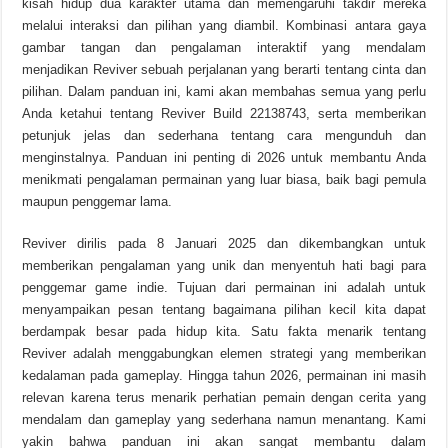
kisah hidup dua karakter utama dan memengaruhi takdir mereka
melalui interaksi dan pilihan yang diambil. Kombinasi antara gaya
gambar tangan dan pengalaman interaktif yang mendalam
menjadikan Reviver sebuah perjalanan yang berarti tentang cinta dan
pilihan. Dalam panduan ini, kami akan membahas semua yang perlu
Anda ketahui tentang Reviver Build 22138743, serta memberikan
petunjuk jelas dan sederhana tentang cara mengunduh dan
menginstalnya. Panduan ini penting di 2026 untuk membantu Anda
menikmati pengalaman permainan yang luar biasa, baik bagi pemula
maupun penggemar lama.
Reviver dirilis pada 8 Januari 2025 dan dikembangkan untuk
memberikan pengalaman yang unik dan menyentuh hati bagi para
penggemar game indie. Tujuan dari permainan ini adalah untuk
menyampaikan pesan tentang bagaimana pilihan kecil kita dapat
berdampak besar pada hidup kita. Satu fakta menarik tentang
Reviver adalah menggabungkan elemen strategi yang memberikan
kedalaman pada gameplay. Hingga tahun 2026, permainan ini masih
relevan karena terus menarik perhatian pemain dengan cerita yang
mendalam dan gameplay yang sederhana namun menantang. Kami
yakin bahwa panduan ini akan sangat membantu dalam