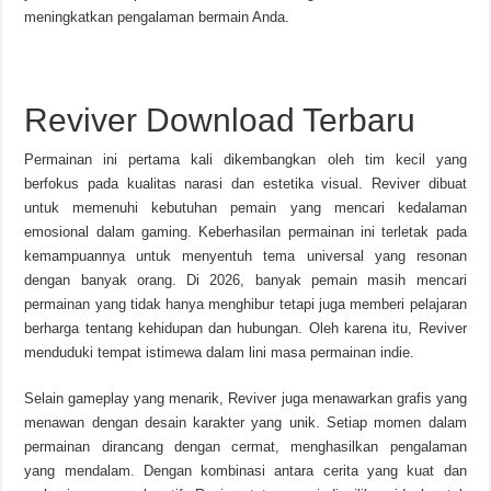
meningkatkan pengalaman bermain Anda.
Reviver Download Terbaru
Permainan ini pertama kali dikembangkan oleh tim kecil yang
berfokus pada kualitas narasi dan estetika visual. Reviver dibuat
untuk memenuhi kebutuhan pemain yang mencari kedalaman
emosional dalam gaming. Keberhasilan permainan ini terletak pada
kemampuannya untuk menyentuh tema universal yang resonan
dengan banyak orang. Di 2026, banyak pemain masih mencari
permainan yang tidak hanya menghibur tetapi juga memberi pelajaran
berharga tentang kehidupan dan hubungan. Oleh karena itu, Reviver
menduduki tempat istimewa dalam lini masa permainan indie.
Selain gameplay yang menarik, Reviver juga menawarkan grafis yang
menawan dengan desain karakter yang unik. Setiap momen dalam
permainan dirancang dengan cermat, menghasilkan pengalaman
yang mendalam. Dengan kombinasi antara cerita yang kuat dan