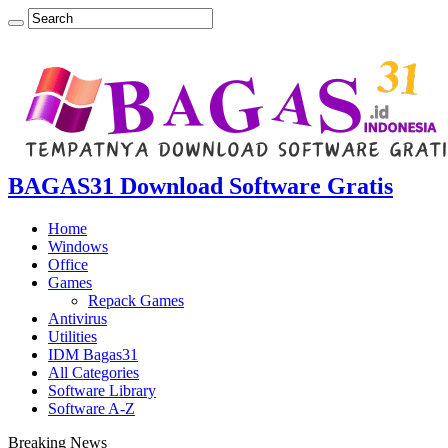
BAGAS31 Download Software Gratis
Home
Windows
Office
Games
Repack Games
Antivirus
Utilities
IDM Bagas31
All Categories
Software Library
Software A-Z
Breaking News