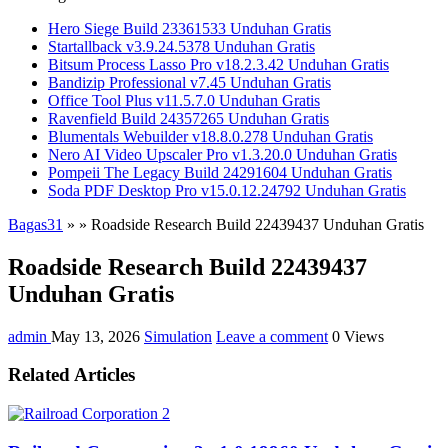
Hero Siege Build 23361533 Unduhan Gratis
Startallback v3.9.24.5378 Unduhan Gratis
Bitsum Process Lasso Pro v18.2.3.42 Unduhan Gratis
Bandizip Professional v7.45 Unduhan Gratis
Office Tool Plus v11.5.7.0 Unduhan Gratis
Ravenfield Build 24357265 Unduhan Gratis
Blumentals Webuilder v18.8.0.278 Unduhan Gratis
Nero AI Video Upscaler Pro v1.3.20.0 Unduhan Gratis
Pompeii The Legacy Build 24291604 Unduhan Gratis
Soda PDF Desktop Pro v15.0.12.24792 Unduhan Gratis
Bagas31
»
»
Roadside Research Build 22439437 Unduhan Gratis
Roadside Research Build 22439437
Unduhan Gratis
admin
May 13, 2026
Simulation
Leave a comment
0 Views
Related Articles