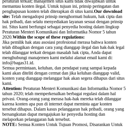
peraturan terkait; manajemen situs kami tidak diwajibkan untuk
memantau konten ilegal. Untuk tujuan ini, prinsip peringatan dan
penghapusan konten telah diterapkan di situs kami.
Our download
site:
Telah mengadopsi prinsip menghormati hukum, hak cipta dan
hak pribadi, dan selalu menyediakan layanan sesuai dengan prinsip
ini. Situs kami berfungsi sebagai penyedia hosting dalam lingkup
Peraturan Menteri Komunikasi dan Informatika Nomor 5 tahun
2020.
Within the scope of these regulations:
Jika pemilik hak atau asosiasi profesional merasa bahwa konten
telah dibagikan dengan cara yang dianggap ilegal dan hak-hak legal
telah dilanggar terkait dengan masalah hak cipta, Anda dapat
menghubungi manajemen kami melalui alamat email kami di:
info@bagas31.id.
Semua permintaan, keluhan, dan pendapat yang sampai kepada
kami akan diteliti dengan cermat dan jika keluhan dianggap valid,
konten yang dianggap melanggar hak akan segera dihapus dari situs
kami.
Attention:
Peraturan Menteri Komunikasi dan Informatika Nomor 5
tahun 2020; telah memperkenalkan berbagai regulasi dalam hal
privasi. Orang-orang yang merasa hak-hak mereka telah dilanggar
karena konten apa pun di internet dapat meminta agar konten
tersebut dihapus. Dalam kasus pelanggaran hak pribadi, orang yang
bersangkutan dapat mengajukan ke penyedia hosting dan
melaporkan pelanggaran hak tersebut.
NOTE:
Semua Konten Untuk Tujuan Promosi, Disarankan Untuk