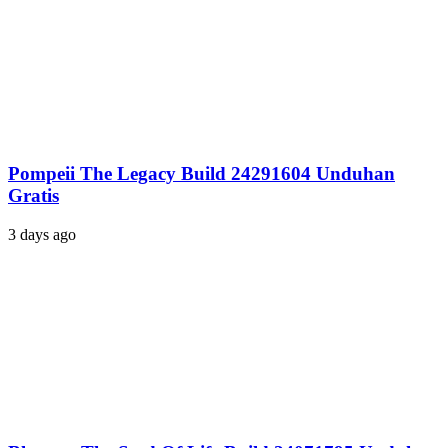
Pompeii The Legacy Build 24291604 Unduhan
Gratis
3 days ago