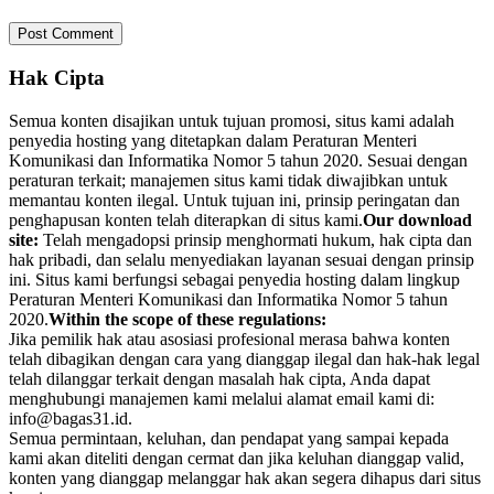
Hak Cipta
Semua konten disajikan untuk tujuan promosi, situs kami adalah
penyedia hosting yang ditetapkan dalam Peraturan Menteri
Komunikasi dan Informatika Nomor 5 tahun 2020. Sesuai dengan
peraturan terkait; manajemen situs kami tidak diwajibkan untuk
memantau konten ilegal. Untuk tujuan ini, prinsip peringatan dan
penghapusan konten telah diterapkan di situs kami.
Our download
site:
Telah mengadopsi prinsip menghormati hukum, hak cipta dan
hak pribadi, dan selalu menyediakan layanan sesuai dengan prinsip
ini. Situs kami berfungsi sebagai penyedia hosting dalam lingkup
Peraturan Menteri Komunikasi dan Informatika Nomor 5 tahun
2020.
Within the scope of these regulations:
Jika pemilik hak atau asosiasi profesional merasa bahwa konten
telah dibagikan dengan cara yang dianggap ilegal dan hak-hak legal
telah dilanggar terkait dengan masalah hak cipta, Anda dapat
menghubungi manajemen kami melalui alamat email kami di:
info@bagas31.id.
Semua permintaan, keluhan, dan pendapat yang sampai kepada
kami akan diteliti dengan cermat dan jika keluhan dianggap valid,
konten yang dianggap melanggar hak akan segera dihapus dari situs