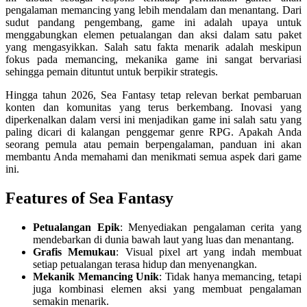
pengalaman memancing yang lebih mendalam dan menantang. Dari
sudut pandang pengembang, game ini adalah upaya untuk
menggabungkan elemen petualangan dan aksi dalam satu paket
yang mengasyikkan. Salah satu fakta menarik adalah meskipun
fokus pada memancing, mekanika game ini sangat bervariasi
sehingga pemain dituntut untuk berpikir strategis.
Hingga tahun 2026, Sea Fantasy tetap relevan berkat pembaruan
konten dan komunitas yang terus berkembang. Inovasi yang
diperkenalkan dalam versi ini menjadikan game ini salah satu yang
paling dicari di kalangan penggemar genre RPG. Apakah Anda
seorang pemula atau pemain berpengalaman, panduan ini akan
membantu Anda memahami dan menikmati semua aspek dari game
ini.
Features of Sea Fantasy
Petualangan Epik
: Menyediakan pengalaman cerita yang
mendebarkan di dunia bawah laut yang luas dan menantang.
Grafis Memukau
: Visual pixel art yang indah membuat
setiap petualangan terasa hidup dan menyenangkan.
Mekanik Memancing Unik
: Tidak hanya memancing, tetapi
juga kombinasi elemen aksi yang membuat pengalaman
semakin menarik.