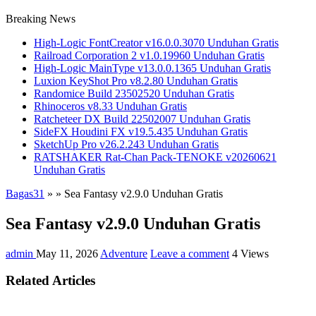
Breaking News
High-Logic FontCreator v16.0.0.3070 Unduhan Gratis
Railroad Corporation 2 v1.0.19960 Unduhan Gratis
High-Logic MainType v13.0.0.1365 Unduhan Gratis
Luxion KeyShot Pro v8.2.80 Unduhan Gratis
Randomice Build 23502520 Unduhan Gratis
Rhinoceros v8.33 Unduhan Gratis
Ratcheteer DX Build 22502007 Unduhan Gratis
SideFX Houdini FX v19.5.435 Unduhan Gratis
SketchUp Pro v26.2.243 Unduhan Gratis
RATSHAKER Rat-Chan Pack-TENOKE v20260621
Unduhan Gratis
Bagas31
»
»
Sea Fantasy v2.9.0 Unduhan Gratis
Sea Fantasy v2.9.0 Unduhan Gratis
admin
May 11, 2026
Adventure
Leave a comment
4 Views
Related Articles