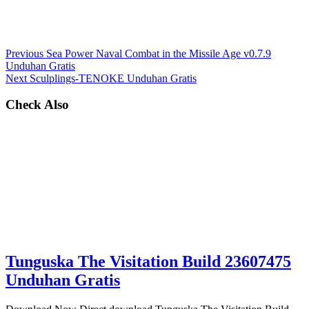
Previous
Sea Power Naval Combat in the Missile Age v0.7.9
Unduhan Gratis
Next
Sculplings-TENOKE Unduhan Gratis
Check Also
Tunguska The Visitation Build 23607475
Unduhan Gratis