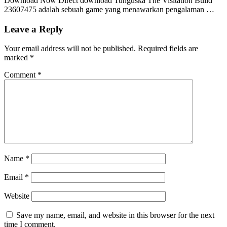
Download Now Direct download Tunguska The Visitation Build
23607475 adalah sebuah game yang menawarkan pengalaman …
Leave a Reply
Your email address will not be published.
Required fields are
marked
*
Comment
*
Name
*
Email
*
Website
Save my name, email, and website in this browser for the next
time I comment.