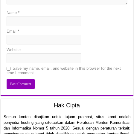
Name
*
Email
*
Website
Save my name, email, and website in this browser for the next
time I comment.
Hak Cipta
Semua konten disajikan untuk tujuan promosi, situs kami adalah
penyedia hosting yang ditetapkan dalam Peraturan Menteri Komunikasi
dan Informatika Nomor 5 tahun 2020. Sesuai dengan peraturan terkait;
manajemen situs kami tidak diwajibkan untuk memantau konten ilegal.