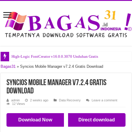
High-Logic FontCreator v16.0.0.3070 Unduhan Gratis
Railroad Corporation 2 v1.0.19960 Unduhan Gratis
Bagas31
»
Syncios Mobile Manager v7.2.4 Gratis Download
High-Logic MainType v13.0.0.1365 Unduhan Gratis
Syncios Mobile Manager v7.2.4 Gratis
Luxion KeyShot Pro v8.2.80 Unduhan Gratis
Download
Randomice Build 23502520 Unduhan Gratis
admin
2 weeks ago
Data Recovery
Leave a comment
Rhinoceros v8.33 Unduhan Gratis
12 Views
Ratcheteer DX Build 22502007 Unduhan Gratis
Download Now
Direct download
SideFX Houdini FX v19.5.435 Unduhan Gratis
SketchUp Pro v26.2.243 Unduhan Gratis