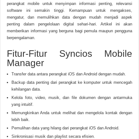
perangkat mobile untuk menyimpan informasi penting, relevansi
software ini semakin tinggi. Kemampuan untuk mengakses,
mengatur, dan memulihkan data dengan mudah menjadi aspek
penting dalam pengelolaan digital sehari-hari. Artikel ini akan
memberikan informasi yang berguna bagi pemula maupun pengguna
berpengalaman.
Fitur-Fitur Syncios Mobile
Manager
Transfer data antara perangkat iOS dan Android dengan mudah.
Backup data penting dari perangkat ke komputer untuk mencegah
kehilangan data.
Kelola foto, video, musik, dan file dokumen dengan antarmuka
yang intuitif.
Memungkinkan Anda untuk melihat dan mengelola kontak dengan
lebih baik.
Pemulihan data yang hilang dari perangkat iOS dan Android.
Sinkronisasi musik dan playlist secara efisien.