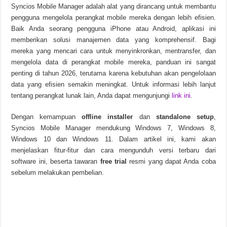
Syncios Mobile Manager adalah alat yang dirancang untuk membantu
RATSHAKER Rat-Chan Pack-TENOKE v20260621 Unduhan Gratis
pengguna mengelola perangkat mobile mereka dengan lebih efisien.
Baik Anda seorang pengguna iPhone atau Android, aplikasi ini
memberikan solusi manajemen data yang komprehensif. Bagi
mereka yang mencari cara untuk menyinkronkan, mentransfer, dan
mengelola data di perangkat mobile mereka, panduan ini sangat
penting di tahun 2026, terutama karena kebutuhan akan pengelolaan
data yang efisien semakin meningkat. Untuk informasi lebih lanjut
tentang perangkat lunak lain, Anda dapat mengunjungi
link ini
.
Dengan kemampuan
offline installer
dan
standalone setup
,
Syncios Mobile Manager mendukung Windows 7, Windows 8,
Windows 10 dan Windows 11. Dalam artikel ini, kami akan
menjelaskan fitur-fitur dan cara mengunduh versi terbaru dari
software ini, beserta tawaran
free trial
resmi yang dapat Anda coba
sebelum melakukan pembelian.