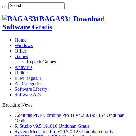
BAGAS31 Download
Software Gratis
Home
Windows
Office
Games
Repack Games
Antivirus
Utilities
IDM Bagas31
All Categories
Software Library
Software A-Z
Breaking News
Coolutils PDF Combine Pro 11 v4.2.0.195-157 Unduhan
Gratis
R-Studio v9.5.191810 Unduhan Gratis
System Mechanic Pro v26.3.0.123 Unduhan Gratis