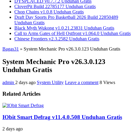
DYSPLACED v0.7.7.2 Unduhan Gratis
CloverPit Build 22785177 Unduhan Gratis
Chop Chains v1.0.8 Unduhan Gratis
Draft Day Sports Pro Basketball 2026 Build 22850489
Unduhan Gratis
Black Myth Wukong v1.0.21.23831 Unduhan Gratis
Call to Arms Gates of Hell Ostfront v1.064.0 Unduhan Gratis
Chinese Frontiers v2.3.2582 Unduhan Gratis
Bagas31
»
System Mechanic Pro v26.3.0.123 Unduhan Gratis
System Mechanic Pro v26.3.0.123
Unduhan Gratis
admin
2 days ago
System Utility
Leave a comment
8 Views
Related Articles
IObit Smart Defrag v11.4.0.508 Unduhan Gratis
2 days ago