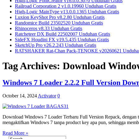
High-Logic FontCreator v16.0.0.3070 Unduhan Gratis
Railroad Corporation 2 v1.0.19960 Unduhan Gratis
High-Logic MainType v13.0.0.1365 Unduhan Gratis
Luxion KeyShot Pro v8.2.80 Unduhan Gratis
Randomice Build 23502520 Unduhan Gratis
Rhinoceros v8.33 Unduhan Gratis
Ratcheteer DX Build 22502007 Unduhan Gratis
SideFX Houdini FX v19.5.435 Unduhan Gratis
SketchUp Pro v26.2.243 Unduhan Gratis
RATSHAKER Rat-Chan Pack-TENOKE v20260621 Unduhan
Tag Archives:
Download Windows
Windows 7 Loader 2.2.2 Full Version Dow
October 14, 2024
Activator
0
Download Windows 7 Loader Terbaru Full Version Repack, dengan ta
mengaktifkan Windows 7 tanpa product key apa pun, sehingga membe
Read More »