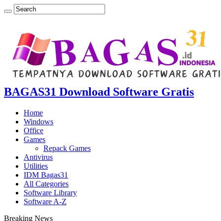
BAGAS31 Download Software Gratis
Home
Windows
Office
Games
Repack Games
Antivirus
Utilities
IDM Bagas31
All Categories
Software Library
Software A-Z
Breaking News