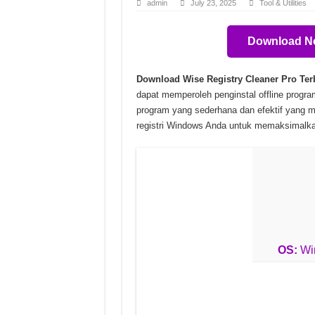
Download N
Ratcheteer DX Build 22502
SideFX Houdini FX v19.5.4
Download Wise Registry Cleaner Pro Ter
SketchUp Pro v26.2.243 Un
dapat memperoleh penginstal offline progra
program yang sederhana dan efektif yang
RATSHAKER Rat-Chan Pac
registri Windows Anda untuk memaksimalkan 
OS:
Win