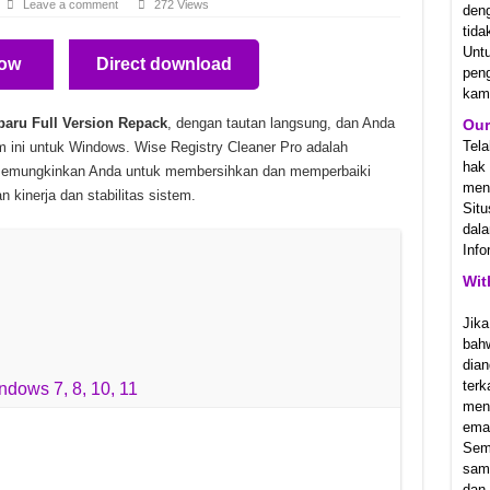
deng
ow
Direct download
007 Unduhan Gratis
tida
Unt
35 Unduhan Gratis
pen
baru Full Version Repack
, dengan tautan langsung, dan Anda
kam
duhan Gratis
m ini untuk Windows. Wise Registry Cleaner Pro adalah
Our
 memungkinkan Anda untuk membersihkan dan memperbaiki
k-TENOKE v20260621 Unduhan Gratis
Tel
kinerja dan stabilitas sistem.
hak
meny
Sit
dala
Info
Wit
Jika
bah
dows 7, 8, 10, 11
dian
ter
men
emai
Sem
samp
dan