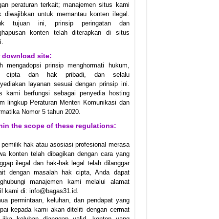
an peraturan terkait; manajemen situs kami
k diwajibkan untuk memantau konten ilegal.
uk tujuan ini, prinsip peringatan dan
ghapusan konten telah diterapkan di situs
i.
 download site:
ah mengadopsi prinsip menghormati hukum,
 cipta dan hak pribadi, dan selalu
ediakan layanan sesuai dengan prinsip ini.
us kami berfungsi sebagai penyedia hosting
m lingkup Peraturan Menteri Komunikasi dan
rmatika Nomor 5 tahun 2020.
hin the scope of these regulations:
 pemilik hak atau asosiasi profesional merasa
wa konten telah dibagikan dengan cara yang
ggap ilegal dan hak-hak legal telah dilanggar
kait dengan masalah hak cipta, Anda dapat
ghubungi manajemen kami melalui alamat
l kami di: info@bagas31.id.
ua permintaan, keluhan, dan pendapat yang
ai kepada kami akan diteliti dengan cermat
 jika keluhan dianggap valid, konten yang