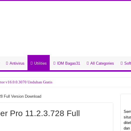
Antivirus
Utilities
IDM Bagas31
All Categories
Soft
6.0.0.3070 Unduhan Gratis
0.19960 Unduhan Gratis
28 Full Version Download
.0.1365 Unduhan Gratis
0 Unduhan Gratis
11.2.3.728 Full Version Download
Sem
sit
 Unduhan Gratis
Leave a comment
272 Views
dit
dan
Gratis