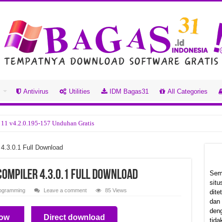
s
Antivirus
Utilities
IDM Bagas31
All Categories
 11 v4.2.0.195-157 Unduhan Gratis
han Gratis
4.3.0.1 Full Download
.0.123 Unduhan Gratis
han Gratis
ompiler 4.3.0.1 Full Download
Sem
sit
Unduhan Gratis
ogramming
Leave a comment
85 Views
dit
dan
n Gratis
deng
ow
Direct download
tball 2026 Build 22850489 Unduhan Gratis
tida