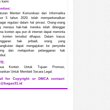
s kami.
ention:
aturan Menteri Komunikasi dan Informatika
or 5 tahun 2020; telah memperkenalkan
agai regulasi dalam hal privasi. Orang-orang
g merasa hak-hak mereka telah dilanggar
na konten apa pun di internet dapat meminta
r konten tersebut dihapus. Dalam kasus
anggaran hak pribadi, orang yang
sangkutan dapat mengajukan ke penyedia
ting dan melaporkan pelanggaran hak
ebut.
TE:
mua Konten Untuk Tujuan Promosi,
rankan Untuk Membeli Secara Legal.
il for Copyright or DMCA contact:
o@bagas31.id