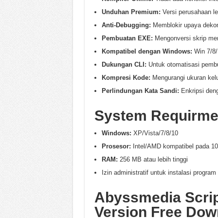
Unduhan Premium:
Versi perusahaan l
Anti-Debugging:
Memblokir upaya dekom
Pembuatan EXE:
Mengonversi skrip men
Kompatibel dengan Windows:
Win 7/8/1
Dukungan CLI:
Untuk otomatisasi pemb
Kompresi Kode:
Mengurangi ukuran kel
Perlindungan Kata Sandi:
Enkripsi den
System Requirme
Windows:
XP/Vista/7/8/10
Prosesor:
Intel/AMD kompatibel pada 10
RAM:
256 MB atau lebih tinggi
Izin administratif untuk instalasi program
Abyssmedia Scrip
Version Free Dow