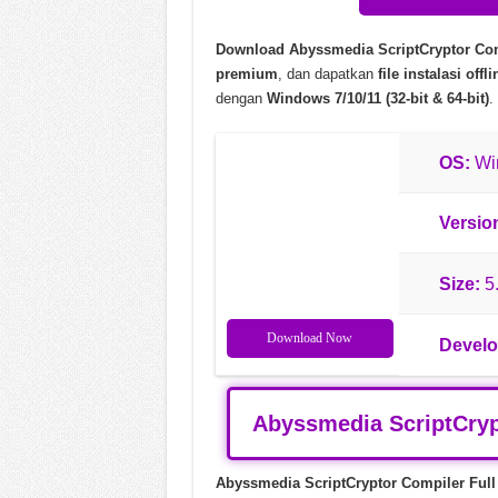
Black Myth Wukong v1.0.2
Download Abyssmedia ScriptCryptor Comp
Call to Arms Gates of Hell 
premium
, dan dapatkan
file instalasi offli
dengan
Windows 7/10/11 (32-bit & 64-bit)
Chinese Frontiers v2.3.258
.
OS:
Win
Versio
Size:
5
Download Now
Develo
Abyssmedia ScriptCryp
Abyssmedia ScriptCryptor Compiler Ful