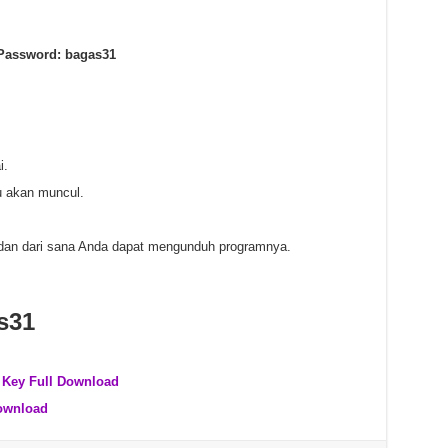
Password: bagas31
i.
u akan muncul.
dan dari sana Anda dapat mengunduh programnya.
s31
l Key Full Download
Download