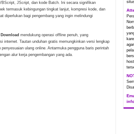
situ
VBScript, JScript, dan kode Batch. Ini secara signifikan
 termasuk kebingungan tingkat lanjut, kompresi kode, dan
Att
gat diperlukan bagi pengembang yang ingin melindungi
Per
Nom
berb
yan
l Download
mendukung operasi offline penuh, yang
kare
i internet. Tautan unduhan gratis memungkinkan versi lengkap
aga
penyesuaian ulang online. Antarmuka pengguna baris perintah
pel
dengan alur kerja pengembangan yang ada.
ber
hos
ters
NO
Se
Disa
Ema
inf