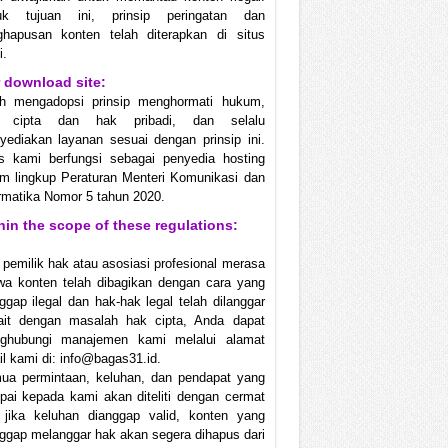
uk tujuan ini, prinsip peringatan dan
ghapusan konten telah diterapkan di situs
i.
 download site:
ah mengadopsi prinsip menghormati hukum,
 cipta dan hak pribadi, dan selalu
ediakan layanan sesuai dengan prinsip ini.
us kami berfungsi sebagai penyedia hosting
m lingkup Peraturan Menteri Komunikasi dan
rmatika Nomor 5 tahun 2020.
hin the scope of these regulations:
 pemilik hak atau asosiasi profesional merasa
wa konten telah dibagikan dengan cara yang
ggap ilegal dan hak-hak legal telah dilanggar
kait dengan masalah hak cipta, Anda dapat
ghubungi manajemen kami melalui alamat
l kami di: info@bagas31.id.
ua permintaan, keluhan, dan pendapat yang
ai kepada kami akan diteliti dengan cermat
 jika keluhan dianggap valid, konten yang
ggap melanggar hak akan segera dihapus dari