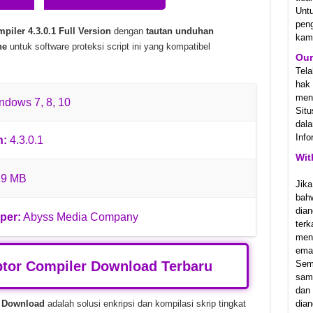
Unt
1.23831 Unduhan Gratis
pen
iler 4.3.0.1 Full Version
dengan
tautan unduhan
kam
Ostfront v1.064.0 Unduhan Gratis
ne
untuk software proteksi script ini yang kompatibel
Our
2 Unduhan Gratis
Tel
hak
meny
dows 7, 8, 10
Sit
dala
Info
n:
4.3.0.1
Wit
.9 MB
Jika
bah
dian
per:
Abyss Media Company
ter
men
emai
tor Compiler Download Terbaru
Sem
samp
dan
l Download
adalah solusi enkripsi dan kompilasi skrip tingkat
dian