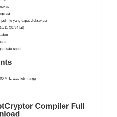
engkap
pilasi
jadi file yang dapat dieksekusi
0/11 (32/64-bit)
uatan
uaran
gan kata sandi
nts
00 MHz atau lebih tinggi
tCryptor Compiler Full
nload