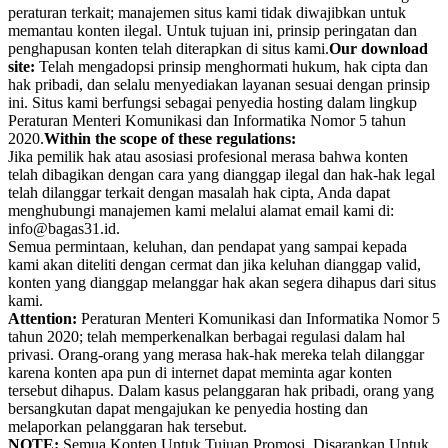
peraturan terkait; manajemen situs kami tidak diwajibkan untuk
memantau konten ilegal. Untuk tujuan ini, prinsip peringatan dan
penghapusan konten telah diterapkan di situs kami.
Our download
site:
Telah mengadopsi prinsip menghormati hukum, hak cipta dan
hak pribadi, dan selalu menyediakan layanan sesuai dengan prinsip
ini. Situs kami berfungsi sebagai penyedia hosting dalam lingkup
Peraturan Menteri Komunikasi dan Informatika Nomor 5 tahun
2020.
Within the scope of these regulations:
Jika pemilik hak atau asosiasi profesional merasa bahwa konten
telah dibagikan dengan cara yang dianggap ilegal dan hak-hak legal
telah dilanggar terkait dengan masalah hak cipta, Anda dapat
menghubungi manajemen kami melalui alamat email kami di:
info@bagas31.id.
Semua permintaan, keluhan, dan pendapat yang sampai kepada
kami akan diteliti dengan cermat dan jika keluhan dianggap valid,
konten yang dianggap melanggar hak akan segera dihapus dari situs
kami.
Attention:
Peraturan Menteri Komunikasi dan Informatika Nomor 5
tahun 2020; telah memperkenalkan berbagai regulasi dalam hal
privasi. Orang-orang yang merasa hak-hak mereka telah dilanggar
karena konten apa pun di internet dapat meminta agar konten
tersebut dihapus. Dalam kasus pelanggaran hak pribadi, orang yang
bersangkutan dapat mengajukan ke penyedia hosting dan
melaporkan pelanggaran hak tersebut.
NOTE:
Semua Konten Untuk Tujuan Promosi, Disarankan Untuk