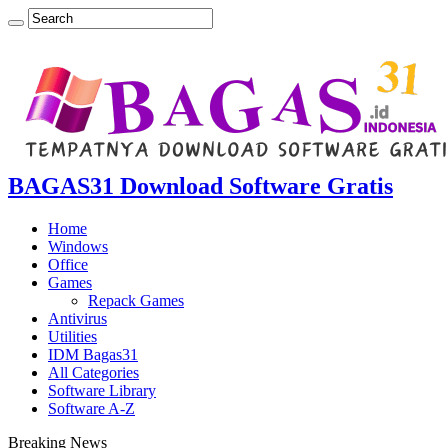
BAGAS31 Download Software Gratis
Home
Windows
Office
Games
Repack Games
Antivirus
Utilities
IDM Bagas31
All Categories
Software Library
Software A-Z
Breaking News