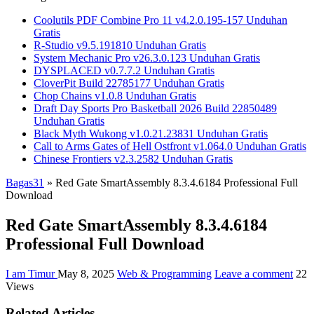
Coolutils PDF Combine Pro 11 v4.2.0.195-157 Unduhan
Gratis
R-Studio v9.5.191810 Unduhan Gratis
System Mechanic Pro v26.3.0.123 Unduhan Gratis
DYSPLACED v0.7.7.2 Unduhan Gratis
CloverPit Build 22785177 Unduhan Gratis
Chop Chains v1.0.8 Unduhan Gratis
Draft Day Sports Pro Basketball 2026 Build 22850489
Unduhan Gratis
Black Myth Wukong v1.0.21.23831 Unduhan Gratis
Call to Arms Gates of Hell Ostfront v1.064.0 Unduhan Gratis
Chinese Frontiers v2.3.2582 Unduhan Gratis
Bagas31
»
Red Gate SmartAssembly 8.3.4.6184 Professional Full
Download
Red Gate SmartAssembly 8.3.4.6184
Professional Full Download
I am Timur
May 8, 2025
Web & Programming
Leave a comment
22
Views
Related Articles