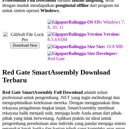
Professional Full Download
melalui
tautan langsung
, serta
dengan mudah mendapatkan
penginstal offline
dari program ini
untuk sistem operasi
Windows
.
OS:
Windows 7,
8, 10, 11
Version:
8.3.4.6184
Download Now
Size:
10.8 MB
Developer:
Red Gate
Red Gate SmartAssembly Download
Terbaru
Red Gate SmartAssembly Full Download
adalah solusi
profesional untuk pengembang .NET yang ingin melindungi dan
mengoptimalkan ketekunan mereka. Dengan menggunakan ilmu
rekayasa pengaburan tingkat lanjut, SmartAssembly membuat
rekayasa balik menjadi sulit, menjaga kode Anda aman dari pihak-
pihak yang tidak berwenang. Aplikasi praktis ini ideal untuk
pengembang persekutuan atau individu yang pandai menjaga sistem
perangkat lunak logika dan bagian tubuh yang kompleks agar aman