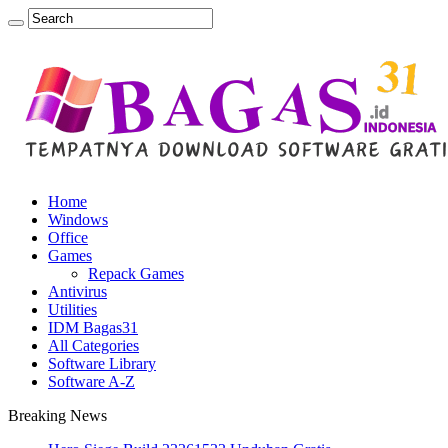
Home
Windows
Office
Games
Repack Games
Antivirus
Utilities
IDM Bagas31
All Categories
Software Library
Software A-Z
Breaking News