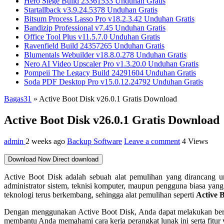
Hero Siege Build 23361533 Unduhan Gratis
Startallback v3.9.24.5378 Unduhan Gratis
Bitsum Process Lasso Pro v18.2.3.42 Unduhan Gratis
Bandizip Professional v7.45 Unduhan Gratis
Office Tool Plus v11.5.7.0 Unduhan Gratis
Ravenfield Build 24357265 Unduhan Gratis
Blumentals Webuilder v18.8.0.278 Unduhan Gratis
Nero AI Video Upscaler Pro v1.3.20.0 Unduhan Gratis
Pompeii The Legacy Build 24291604 Unduhan Gratis
Soda PDF Desktop Pro v15.0.12.24792 Unduhan Gratis
Bagas31
»
Active Boot Disk v26.0.1 Gratis Download
Active Boot Disk v26.0.1 Gratis Download
admin
2 weeks ago
Backup Software
Leave a comment
4 Views
Download Now
Direct download
Active Boot Disk adalah sebuah alat pemulihan yang dirancang u
administrator sistem, teknisi komputer, maupun pengguna biasa yan
teknologi terus berkembang, sehingga alat pemulihan seperti
Active 
Dengan menggunakan Active Boot Disk, Anda dapat melakukan berbag
membantu Anda memahami cara kerja perangkat lunak ini serta fitu