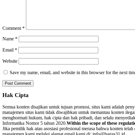
Comment
*
Name
*
Email
*
Website
Save my name, email, and website in this browser for the next ti
Hak Cipta
Semua konten disajikan untuk tujuan promosi, situs kami adalah pen
manajemen situs kami tidak diwajibkan untuk memantau konten ilegal. 
menghormati hukum, hak cipta dan hak pribadi, dan selalu menyediaka
Informatika Nomor 5 tahun 2020.
Within the scope of these regulati
Jika pemilik hak atau asosiasi profesional merasa bahwa konten tela
manajemen kami melalui alamat email kami di: info@bagas31.id.