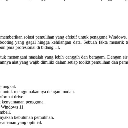
an memberikan solusi pemulihan yang efektif untuk pengguna Windows
 booting yang gagal hingga kehilangan data. Sebuah fakta menarik
n para profesional di bidang TI.
ntuk menangani masalah yang lebih canggih dan beragam. Dengan siste
nya alat yang wajib dimiliki dalam setiap toolkit pemulihan dan peme
erangkat.
na untuk menggunakannya dengan mudah.
format drive.
ntuk kenyamanan pengguna.
 Windows 11.
mbeli.
banyakan kebutuhan pemulihan.
eamanan yang optimal.