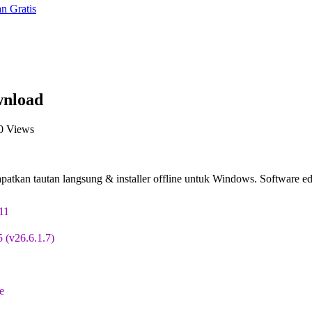
n Gratis
wnload
0 Views
atkan tautan langsung & installer offline untuk Windows. Software edi
11
 (v26.6.1.7)
e