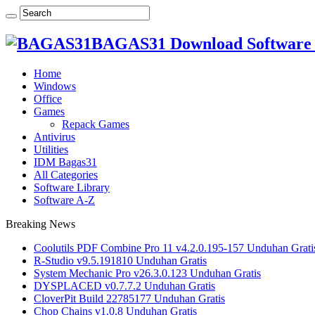
BAGAS31 Download Software 
Home
Windows
Office
Games
Repack Games
Antivirus
Utilities
IDM Bagas31
All Categories
Software Library
Software A-Z
Breaking News
Coolutils PDF Combine Pro 11 v4.2.0.195-157 Unduhan Grati
R-Studio v9.5.191810 Unduhan Gratis
System Mechanic Pro v26.3.0.123 Unduhan Gratis
DYSPLACED v0.7.7.2 Unduhan Gratis
CloverPit Build 22785177 Unduhan Gratis
Chop Chains v1.0.8 Unduhan Gratis