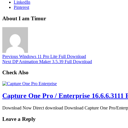
LinkedIn
Pinterest
About I am Timur
Previous
Windows 11 Pro Lite Full Download
Next
DP Animation Maker 3.5.39 Full Download
Check Also
Capture One Pro / Enterprise 16.6.6.3111
Download Now Direct download Download Capture One Pro/Enterpris
Leave a Reply