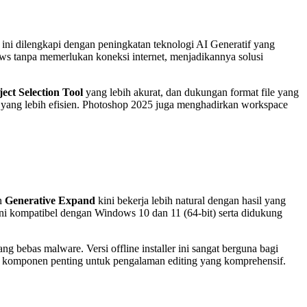
u ini dilengkapi dengan peningkatan teknologi AI Generatif yang
dows tanpa memerlukan koneksi internet, menjadikannya solusi
ect Selection Tool
yang lebih akurat, dan dukungan format file yang
 yang lebih efisien. Photoshop 2025 juga menghadirkan workspace
n
Generative Expand
kini bekerja lebih natural dengan hasil yang
e ini kompatibel dengan Windows 10 dan 11 (64-bit) serta didukung
g bebas malware. Versi offline installer ini sangat berguna bagi
emua komponen penting untuk pengalaman editing yang komprehensif.