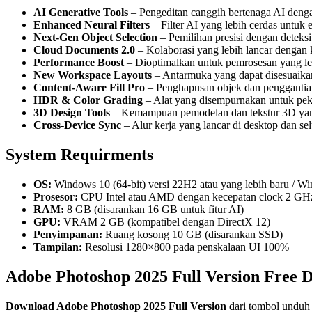
AI Generative Tools
– Pengeditan canggih bertenaga AI dengan 
Enhanced Neural Filters
– Filter AI yang lebih cerdas untuk e
Next-Gen Object Selection
– Pemilihan presisi dengan deteksi
Cloud Documents 2.0
– Kolaborasi yang lebih lancar dengan k
Performance Boost
– Dioptimalkan untuk pemrosesan yang le
New Workspace Layouts
– Antarmuka yang dapat disesuaikan
Content-Aware Fill Pro
– Penghapusan objek dan penggantian 
HDR & Color Grading
– Alat yang disempurnakan untuk pek
3D Design Tools
– Kemampuan pemodelan dan tekstur 3D yan
Cross-Device Sync
– Alur kerja yang lancar di desktop dan sel
System Requirments
OS:
Windows 10 (64-bit) versi 22H2 atau yang lebih baru / W
Prosesor:
CPU Intel atau AMD dengan kecepatan clock 2 GHz 
RAM:
8 GB (disarankan 16 GB untuk fitur AI)
GPU:
VRAM 2 GB (kompatibel dengan DirectX 12)
Penyimpanan:
Ruang kosong 10 GB (disarankan SSD)
Tampilan:
Resolusi 1280×800 pada penskalaan UI 100%
Adobe Photoshop 2025 Full Version Free 
Download
Adobe Photoshop 2025
Full Version
dari tombol unduh 