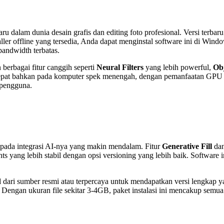
ru dalam dunia desain grafis dan editing foto profesional. Versi terbar
aller offline yang tersedia, Anda dapat menginstal software ini di Win
bandwidth terbatas.
berbagai fitur canggih seperti
Neural Filters
yang lebih powerful,
Obj
bih cepat bahkan pada komputer spek menengah, dengan pemanfaatan GPU
 pengguna.
 pada integrasi AI-nya yang makin mendalam. Fitur
Generative Fill
da
ents yang lebih stabil dengan opsi versioning yang lebih baik. Softwar
d
dari sumber resmi atau terpercaya untuk mendapatkan versi lengkap yan
bil. Dengan ukuran file sekitar 3-4GB, paket instalasi ini mencakup s