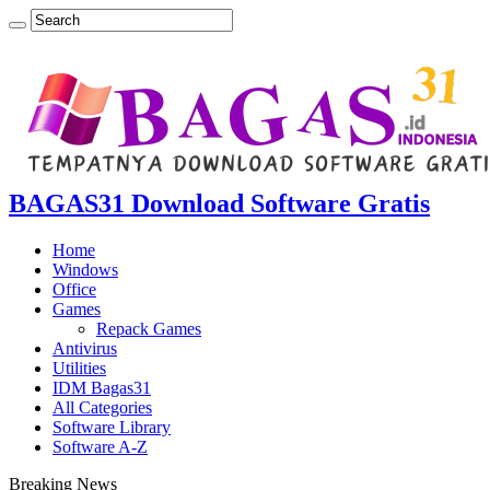
BAGAS31 Download Software Gratis
Home
Windows
Office
Games
Repack Games
Antivirus
Utilities
IDM Bagas31
All Categories
Software Library
Software A-Z
Breaking News