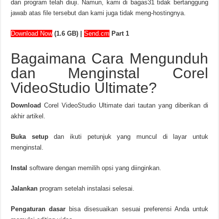
dan program telah diuji. Namun, kami di bagas31 tidak bertanggung
jawab atas file tersebut dan kami juga tidak meng-hostingnya.
Download Now
(1.6 GB) |
Send.cm
Part 1
Bagaimana Cara Mengunduh
dan Menginstal Corel
VideoStudio Ultimate?
Download
Corel VideoStudio Ultimate dari tautan yang diberikan di
akhir artikel.
Buka setup
dan ikuti petunjuk yang muncul di layar untuk
menginstal.
Instal
software dengan memilih opsi yang diinginkan.
Jalankan
program setelah instalasi selesai.
Pengaturan dasar
bisa disesuaikan sesuai preferensi Anda untuk