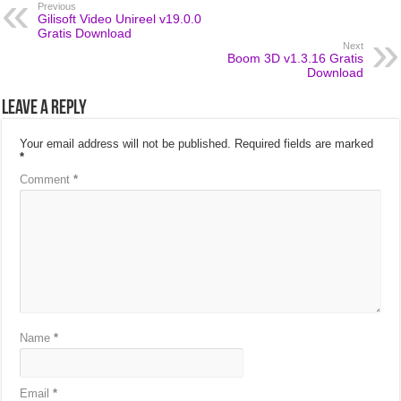
Previous
Gilisoft Video Unireel v19.0.0
Gratis Download
Next
Boom 3D v1.3.16 Gratis
Download
Leave a Reply
Your email address will not be published.
Required fields are marked
*
Comment
*
Name
*
Email
*