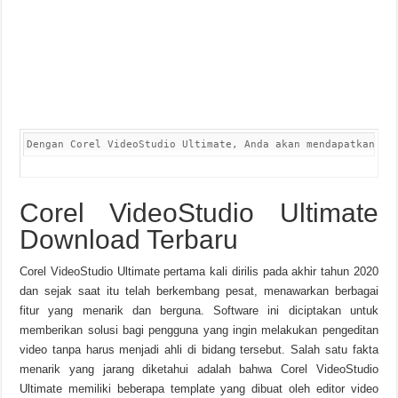
Dengan Corel VideoStudio Ultimate, Anda akan mendapatkan ak
Corel VideoStudio Ultimate
Download Terbaru
Corel VideoStudio Ultimate pertama kali dirilis pada akhir tahun 2020
dan sejak saat itu telah berkembang pesat, menawarkan berbagai
fitur yang menarik dan berguna. Software ini diciptakan untuk
memberikan solusi bagi pengguna yang ingin melakukan pengeditan
video tanpa harus menjadi ahli di bidang tersebut. Salah satu fakta
menarik yang jarang diketahui adalah bahwa Corel VideoStudio
Ultimate memiliki beberapa template yang dibuat oleh editor video