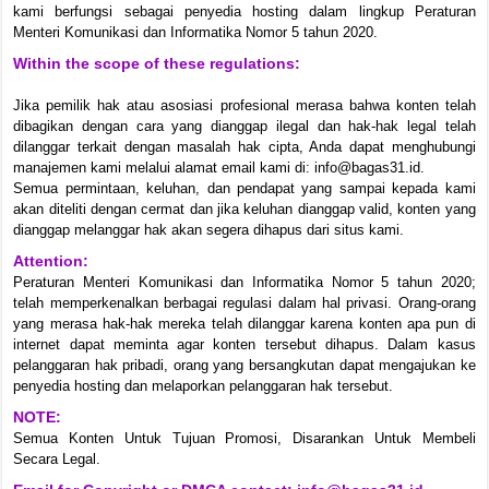
kami berfungsi sebagai penyedia hosting dalam lingkup Peraturan
Menteri Komunikasi dan Informatika Nomor 5 tahun 2020.
Within the scope of these regulations:
Jika pemilik hak atau asosiasi profesional merasa bahwa konten telah
dibagikan dengan cara yang dianggap ilegal dan hak-hak legal telah
dilanggar terkait dengan masalah hak cipta, Anda dapat menghubungi
manajemen kami melalui alamat email kami di: info@bagas31.id.
Semua permintaan, keluhan, dan pendapat yang sampai kepada kami
akan diteliti dengan cermat dan jika keluhan dianggap valid, konten yang
dianggap melanggar hak akan segera dihapus dari situs kami.
Attention:
Peraturan Menteri Komunikasi dan Informatika Nomor 5 tahun 2020;
telah memperkenalkan berbagai regulasi dalam hal privasi. Orang-orang
yang merasa hak-hak mereka telah dilanggar karena konten apa pun di
internet dapat meminta agar konten tersebut dihapus. Dalam kasus
pelanggaran hak pribadi, orang yang bersangkutan dapat mengajukan ke
penyedia hosting dan melaporkan pelanggaran hak tersebut.
NOTE:
Semua Konten Untuk Tujuan Promosi, Disarankan Untuk Membeli
Secara Legal.