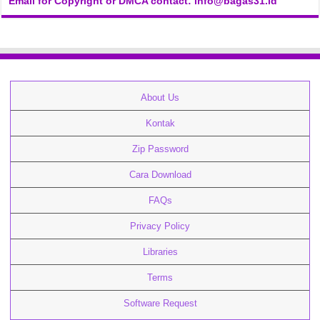
Email for Copyright or DMCA contact: info@bagas31.id
About Us
Kontak
Zip Password
Cara Download
FAQs
Privacy Policy
Libraries
Terms
Software Request