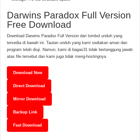
Darwins Paradox Full Version
Free Download
Download Darwins Paradox Full Version dari tombol unduh yang
tersedia di bawah ini. Tautan unduh yang kami sediakan aman dan
program telah diuji. Namun, kami di bagas31 tidak bertanggung jawab
atas file tersebut dan kami juga tidak meng-hostingnya.
Download Now
Direct Download
Mirror Download
Backup Link
Fast Download