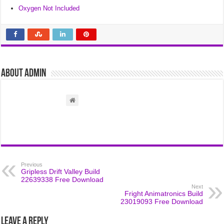
Oxygen Not Included
About admin
Previous
Gripless Drift Valley Build
22639338 Free Download
Next
Fright Animatronics Build
23019093 Free Download
Leave a Reply