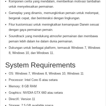
Komponen cerita yang mendalam, memberikan motivasi tambahan
untuk menyelesaikan permainan.
Gameplay yang dinamis, memungkinkan pemain untuk melompat,
bergerak cepat, dan berinteraksi dengan lingkungan.
Fitur kustomisasi untuk meningkatkan kemampuan Darwin sesuai
dengan gaya permainan pemain.
Soundtrack yang mendukung atmosfer permainan dan membawa
pemain lebih dalam ke dalam dunia permainan.
Dukungan untuk berbagai platform, termasuk Windows 7, Windows
8, Windows 10, dan Windows 11.
System Requirements
OS: Windows 7, Windows 8, Windows 10, Windows 11
Processor: Intel Core i5 atau setara
Memory: 8 GB RAM
Graphics: NVIDIA GTX 660 atau setara
DirectX: Version 11
Storage: 7.5 GB available space