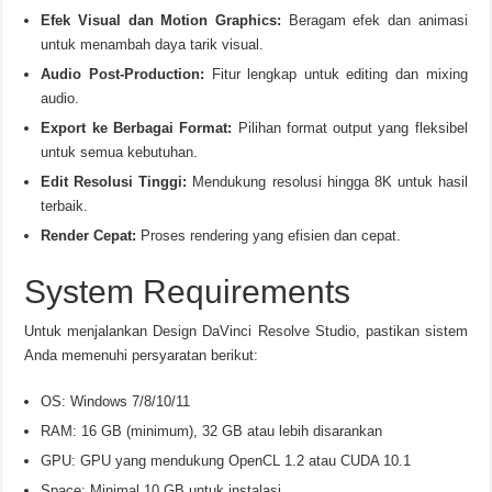
Efek Visual dan Motion Graphics:
Beragam efek dan animasi
untuk menambah daya tarik visual.
Audio Post-Production:
Fitur lengkap untuk editing dan mixing
audio.
Export ke Berbagai Format:
Pilihan format output yang fleksibel
untuk semua kebutuhan.
Edit Resolusi Tinggi:
Mendukung resolusi hingga 8K untuk hasil
terbaik.
Render Cepat:
Proses rendering yang efisien dan cepat.
System Requirements
Untuk menjalankan Design DaVinci Resolve Studio, pastikan sistem
Anda memenuhi persyaratan berikut:
OS: Windows 7/8/10/11
RAM: 16 GB (minimum), 32 GB atau lebih disarankan
GPU: GPU yang mendukung OpenCL 1.2 atau CUDA 10.1
Space: Minimal 10 GB untuk instalasi