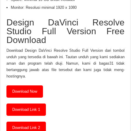
Monitor: Resolusi minimal 1920 x 1080
Design DaVinci Resolve
Studio Full Version Free
Download
Download Design DaVinci Resolve Studio Full Version dari tombol
unduh yang tersedia di bawah ini. Tautan unduh yang kami sediakan
aman dan program telah diuji. Namun, kami di bagas31 tidak
bertanggung jawab atas file tersebut dan kami juga tidak meng-
hostingnya.
Download Now
Download Link 1
Download Link 2