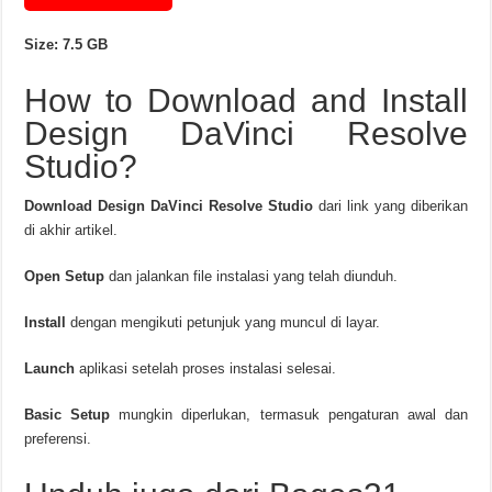
Size: 7.5 GB
How to Download and Install
Design DaVinci Resolve
Studio?
Download Design DaVinci Resolve Studio
dari link yang diberikan
di akhir artikel.
Open Setup
dan jalankan file instalasi yang telah diunduh.
Install
dengan mengikuti petunjuk yang muncul di layar.
Launch
aplikasi setelah proses instalasi selesai.
Basic Setup
mungkin diperlukan, termasuk pengaturan awal dan
preferensi.