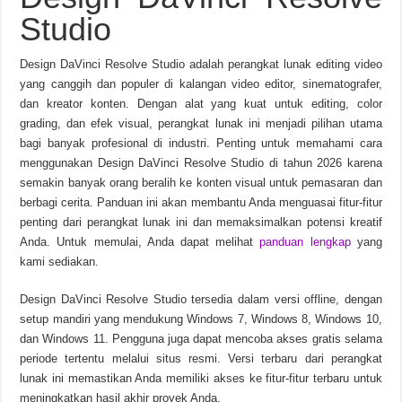
Studio
Chinese Frontiers v2.3.2582 Unduhan Gratis
Design DaVinci Resolve Studio adalah perangkat lunak editing video
yang canggih dan populer di kalangan video editor, sinematografer,
dan kreator konten. Dengan alat yang kuat untuk editing, color
grading, dan efek visual, perangkat lunak ini menjadi pilihan utama
bagi banyak profesional di industri. Penting untuk memahami cara
menggunakan Design DaVinci Resolve Studio di tahun 2026 karena
semakin banyak orang beralih ke konten visual untuk pemasaran dan
berbagi cerita. Panduan ini akan membantu Anda menguasai fitur-fitur
penting dari perangkat lunak ini dan memaksimalkan potensi kreatif
Anda. Untuk memulai, Anda dapat melihat
panduan lengkap
yang
kami sediakan.
Design DaVinci Resolve Studio tersedia dalam versi offline, dengan
setup mandiri yang mendukung Windows 7, Windows 8, Windows 10,
dan Windows 11. Pengguna juga dapat mencoba akses gratis selama
periode tertentu melalui situs resmi. Versi terbaru dari perangkat
lunak ini memastikan Anda memiliki akses ke fitur-fitur terbaru untuk
meningkatkan hasil akhir proyek Anda.