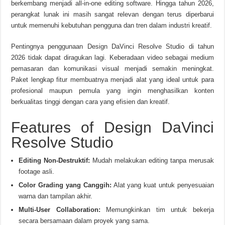
berkembang menjadi all-in-one editing software. Hingga tahun 2026,
perangkat lunak ini masih sangat relevan dengan terus diperbarui
untuk memenuhi kebutuhan pengguna dan tren dalam industri kreatif.
Pentingnya penggunaan Design DaVinci Resolve Studio di tahun
2026 tidak dapat diragukan lagi. Keberadaan video sebagai medium
pemasaran dan komunikasi visual menjadi semakin meningkat.
Paket lengkap fitur membuatnya menjadi alat yang ideal untuk para
profesional maupun pemula yang ingin menghasilkan konten
berkualitas tinggi dengan cara yang efisien dan kreatif.
Features of Design DaVinci
Resolve Studio
Editing Non-Destruktif:
Mudah melakukan editing tanpa merusak
footage asli.
Color Grading yang Canggih:
Alat yang kuat untuk penyesuaian
warna dan tampilan akhir.
Multi-User Collaboration:
Memungkinkan tim untuk bekerja
secara bersamaan dalam proyek yang sama.