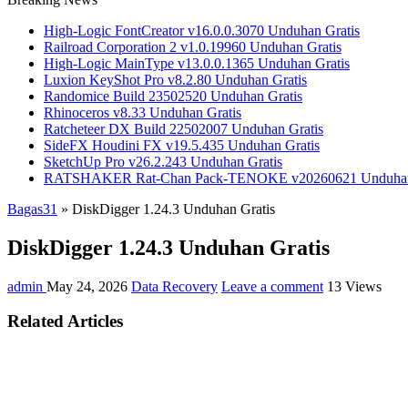
High-Logic FontCreator v16.0.0.3070 Unduhan Gratis
Railroad Corporation 2 v1.0.19960 Unduhan Gratis
High-Logic MainType v13.0.0.1365 Unduhan Gratis
Luxion KeyShot Pro v8.2.80 Unduhan Gratis
Randomice Build 23502520 Unduhan Gratis
Rhinoceros v8.33 Unduhan Gratis
Ratcheteer DX Build 22502007 Unduhan Gratis
SideFX Houdini FX v19.5.435 Unduhan Gratis
SketchUp Pro v26.2.243 Unduhan Gratis
RATSHAKER Rat-Chan Pack-TENOKE v20260621 Unduhan
Bagas31
»
DiskDigger 1.24.3 Unduhan Gratis
DiskDigger 1.24.3 Unduhan Gratis
admin
May 24, 2026
Data Recovery
Leave a comment
13 Views
Related Articles