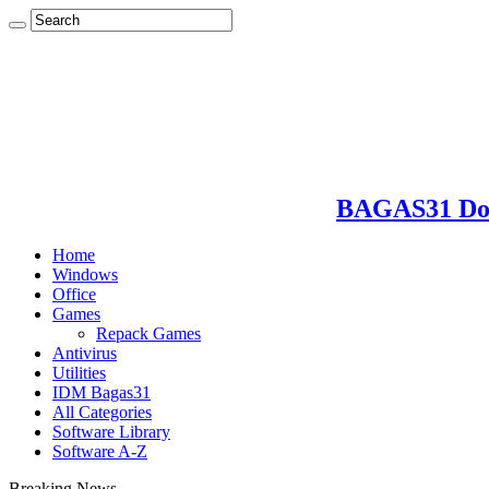
BAGAS31 Dow
Home
Windows
Office
Games
Repack Games
Antivirus
Utilities
IDM Bagas31
All Categories
Software Library
Software A-Z
Breaking News