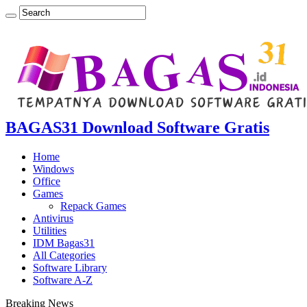
BAGAS31 Download Software Gratis
Home
Windows
Office
Games
Repack Games
Antivirus
Utilities
IDM Bagas31
All Categories
Software Library
Software A-Z
Breaking News