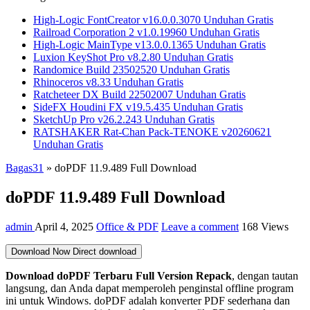
High-Logic FontCreator v16.0.0.3070 Unduhan Gratis
Railroad Corporation 2 v1.0.19960 Unduhan Gratis
High-Logic MainType v13.0.0.1365 Unduhan Gratis
Luxion KeyShot Pro v8.2.80 Unduhan Gratis
Randomice Build 23502520 Unduhan Gratis
Rhinoceros v8.33 Unduhan Gratis
Ratcheteer DX Build 22502007 Unduhan Gratis
SideFX Houdini FX v19.5.435 Unduhan Gratis
SketchUp Pro v26.2.243 Unduhan Gratis
RATSHAKER Rat-Chan Pack-TENOKE v20260621
Unduhan Gratis
Bagas31
»
doPDF 11.9.489 Full Download
doPDF 11.9.489 Full Download
admin
April 4, 2025
Office & PDF
Leave a comment
168 Views
Download Now
Direct download
Download doPDF
Terbaru Full Version Repack
, dengan tautan
langsung, dan Anda dapat memperoleh penginstal offline program
ini untuk Windows. doPDF adalah konverter PDF sederhana dan