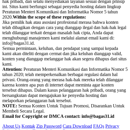
hak pribadi, dan selalu menyediakan layanan sesuai dengan prinsip
ini. Situs kami berfungsi sebagai penyedia hosting dalam lingkup
Peraturan Menteri Komunikasi dan Informatika Nomor 5 tahun
2020.
Within the scope of these regulations:
Jika pemilik hak atau asosiasi profesional merasa bahwa konten
telah dibagikan dengan cara yang dianggap ilegal dan hak-hak legal
telah dilanggar terkait dengan masalah hak cipta, Anda dapat
menghubungi manajemen kami melalui alamat email kami di:
info@bagas31.id.
Semua permintaan, keluhan, dan pendapat yang sampai kepada
kami akan diteliti dengan cermat dan jika keluhan dianggap valid,
konten yang dianggap melanggar hak akan segera dihapus dari situs
kami.
Attention:
Peraturan Menteri Komunikasi dan Informatika Nomor 5
tahun 2020; telah memperkenalkan berbagai regulasi dalam hal
privasi. Orang-orang yang merasa hak-hak mereka telah dilanggar
karena konten apa pun di internet dapat meminta agar konten
tersebut dihapus. Dalam kasus pelanggaran hak pribadi, orang yang
bersangkutan dapat mengajukan ke penyedia hosting dan
melaporkan pelanggaran hak tersebut.
NOTE:
Semua Konten Untuk Tujuan Promosi, Disarankan Untuk
Membeli Secara Legal.
Email for Copyright or DMCA contact: info@bagas31.id
About Us
Kontak
Zip Password
Cara Download
FAQs
Privacy