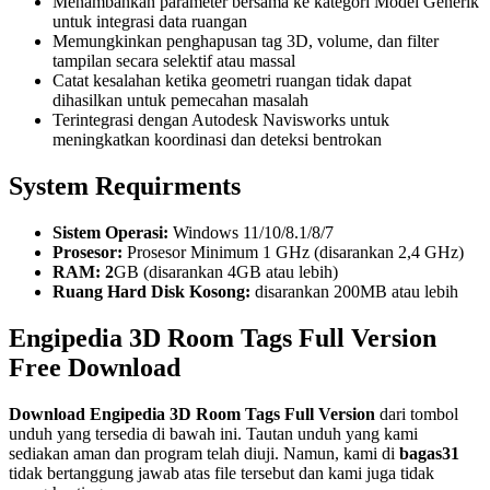
Menambahkan parameter bersama ke kategori Model Generik
untuk integrasi data ruangan
Memungkinkan penghapusan tag 3D, volume, dan filter
tampilan secara selektif atau massal
Catat kesalahan ketika geometri ruangan tidak dapat
dihasilkan untuk pemecahan masalah
Terintegrasi dengan Autodesk Navisworks untuk
meningkatkan koordinasi dan deteksi bentrokan
System Requirments
Sistem Operasi:
Windows 11/10/8.1/8/7
Prosesor:
Prosesor Minimum 1 GHz (disarankan 2,4 GHz)
RAM: 2
GB (disarankan 4GB atau lebih)
Ruang Hard Disk Kosong:
disarankan 200MB atau lebih
Engipedia 3D Room Tags Full Version
Free Download
Download
Engipedia 3D Room Tags
Full Version
dari tombol
unduh yang tersedia di bawah ini. Tautan unduh yang kami
sediakan aman dan program telah diuji. Namun, kami di
bagas31
tidak bertanggung jawab atas file tersebut dan kami juga tidak