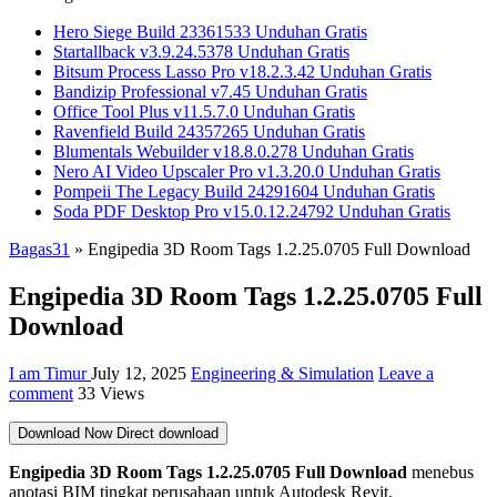
Hero Siege Build 23361533 Unduhan Gratis
Startallback v3.9.24.5378 Unduhan Gratis
Bitsum Process Lasso Pro v18.2.3.42 Unduhan Gratis
Bandizip Professional v7.45 Unduhan Gratis
Office Tool Plus v11.5.7.0 Unduhan Gratis
Ravenfield Build 24357265 Unduhan Gratis
Blumentals Webuilder v18.8.0.278 Unduhan Gratis
Nero AI Video Upscaler Pro v1.3.20.0 Unduhan Gratis
Pompeii The Legacy Build 24291604 Unduhan Gratis
Soda PDF Desktop Pro v15.0.12.24792 Unduhan Gratis
Bagas31
»
Engipedia 3D Room Tags 1.2.25.0705 Full Download
Engipedia 3D Room Tags 1.2.25.0705 Full
Download
I am Timur
July 12, 2025
Engineering & Simulation
Leave a
comment
33 Views
Download Now
Direct download
Engipedia 3D Room Tags 1.2.25.0705 Full Download
menebus
anotasi BIM tingkat perusahaan untuk Autodesk Revit,