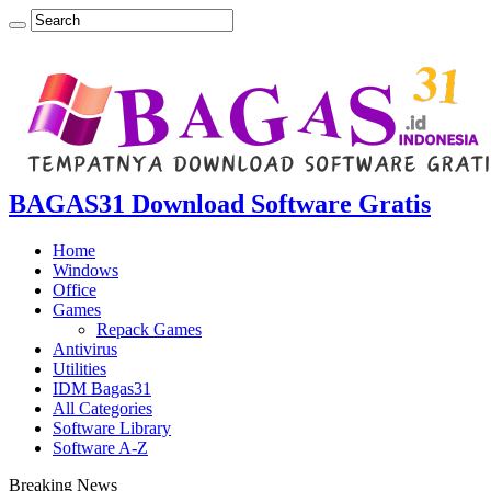
BAGAS31 Download Software Gratis
Home
Windows
Office
Games
Repack Games
Antivirus
Utilities
IDM Bagas31
All Categories
Software Library
Software A-Z
Breaking News