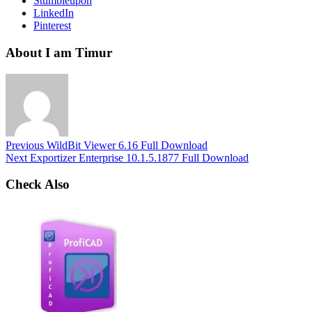
Stumbleupon
LinkedIn
Pinterest
About I am Timur
Previous
WildBit Viewer 6.16 Full Download
Next
Exportizer Enterprise 10.1.5.1877 Full Download
Check Also