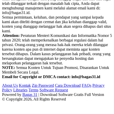
telah dilanggar terkait dengan masalah hak cipta, Anda dapat
menghubungi manajemen kami melalui alamat email kami di:
info@bagas31.id.
Semua permintaan, keluhan, dan pendapat yang sampai kepada
kami akan diteliti dengan cermat dan jika keluhan dianggap valid,
konten yang dianggap melanggar hak akan segera dihapus dari situs
kami.
Attention:
Peraturan Menteri Komunikasi dan Informatika Nomor 5
tahun 2020; telah memperkenalkan berbagai regulasi dalam hal
privasi. Orang-orang yang merasa hak-hak mereka telah dilanggar
karena konten apa pun di internet dapat meminta agar konten
tersebut dihapus. Dalam kasus pelanggaran hak pribadi, orang yang
bersangkutan dapat mengajukan ke penyedia hosting dan
melaporkan pelanggaran hak tersebut.
NOTE:
Semua Konten Untuk Tujuan Promosi, Disarankan Untuk
Membeli Secara Legal.
Email for Copyright or DMCA contact: info@bagas31.id
About Us
Kontak
Zip Password
Cara Download
FAQs
Privacy
Policy
Libraries
Terms
Software Request
Powered by
Bagas 31
| Download Software Gratis Full Version
© Copyright 2026, All Rights Reserved