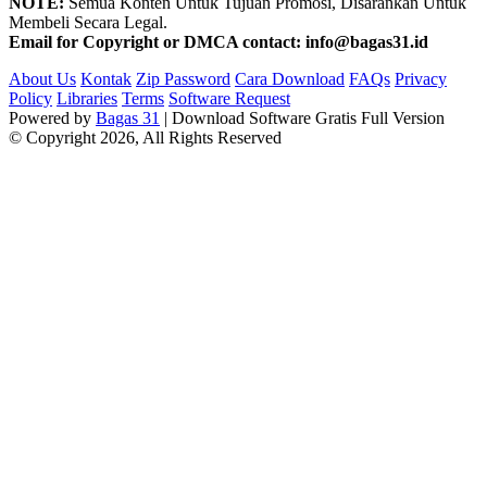
NOTE:
Semua Konten Untuk Tujuan Promosi, Disarankan Untuk
Membeli Secara Legal.
Email for Copyright or DMCA contact: info@bagas31.id
About Us
Kontak
Zip Password
Cara Download
FAQs
Privacy
Policy
Libraries
Terms
Software Request
Powered by
Bagas 31
| Download Software Gratis Full Version
© Copyright 2026, All Rights Reserved