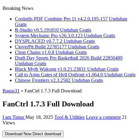
Breaking News
Coolutils PDF Combine Pro 11 v4.2.0.195-157 Unduhan
Gratis
R-Studio v9.5.191810 Unduhan Gratis
System Mechanic Pro v26.3.0.123 Unduhan Gratis
DYSPLACED v0.7.7.2 Unduhan Gratis
CloverPit Build 22785177 Unduhan Gratis
Chop Chains v1.0.8 Unduhan Gratis
Draft Day Sports Pro Basketball 2026 Build 22850489
Unduhan Gratis
Black Myth Wukong v1.0.21.23831 Unduhan Gratis
Call to Arms Gates of Hell Ostfront v1.064.0 Unduhan Gratis
Chinese Frontiers v2.3.2582 Unduhan Gratis
Bagas31
»
FanCtrl 1.7.3 Full Download
FanCtrl 1.7.3 Full Download
I am Timur
May 18, 2025
Tool & Utilities
Leave a comment
21
Views
Download Now
Direct download