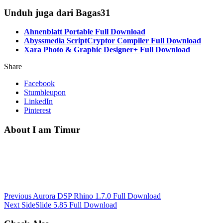
Unduh juga dari Bagas31
Ahnenblatt Portable Full Download
Abyssmedia ScriptCryptor Compiler Full Download
Xara Photo & Graphic Designer+ Full Download
Share
Facebook
Stumbleupon
LinkedIn
Pinterest
About I am Timur
Previous
Aurora DSP Rhino 1.7.0 Full Download
Next
SideSlide 5.85 Full Download