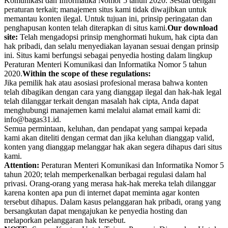
Komunikasi dan Informatika Nomor 5 tahun 2020. Sesuai dengan
peraturan terkait; manajemen situs kami tidak diwajibkan untuk
memantau konten ilegal. Untuk tujuan ini, prinsip peringatan dan
penghapusan konten telah diterapkan di situs kami.
Our download
site:
Telah mengadopsi prinsip menghormati hukum, hak cipta dan
hak pribadi, dan selalu menyediakan layanan sesuai dengan prinsip
ini. Situs kami berfungsi sebagai penyedia hosting dalam lingkup
Peraturan Menteri Komunikasi dan Informatika Nomor 5 tahun
2020.
Within the scope of these regulations:
Jika pemilik hak atau asosiasi profesional merasa bahwa konten
telah dibagikan dengan cara yang dianggap ilegal dan hak-hak legal
telah dilanggar terkait dengan masalah hak cipta, Anda dapat
menghubungi manajemen kami melalui alamat email kami di:
info@bagas31.id.
Semua permintaan, keluhan, dan pendapat yang sampai kepada
kami akan diteliti dengan cermat dan jika keluhan dianggap valid,
konten yang dianggap melanggar hak akan segera dihapus dari situs
kami.
Attention:
Peraturan Menteri Komunikasi dan Informatika Nomor 5
tahun 2020; telah memperkenalkan berbagai regulasi dalam hal
privasi. Orang-orang yang merasa hak-hak mereka telah dilanggar
karena konten apa pun di internet dapat meminta agar konten
tersebut dihapus. Dalam kasus pelanggaran hak pribadi, orang yang
bersangkutan dapat mengajukan ke penyedia hosting dan
melaporkan pelanggaran hak tersebut.