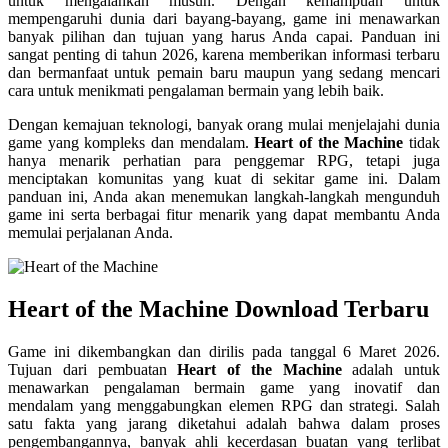
untuk mengalahkan musuh. Dengan kemampuan untuk
mempengaruhi dunia dari bayang-bayang, game ini menawarkan
banyak pilihan dan tujuan yang harus Anda capai. Panduan ini
sangat penting di tahun 2026, karena memberikan informasi terbaru
dan bermanfaat untuk pemain baru maupun yang sedang mencari
cara untuk menikmati pengalaman bermain yang lebih baik.
Dengan kemajuan teknologi, banyak orang mulai menjelajahi dunia
game yang kompleks dan mendalam.
Heart of the Machine
tidak
hanya menarik perhatian para penggemar RPG, tetapi juga
menciptakan komunitas yang kuat di sekitar game ini. Dalam
panduan ini, Anda akan menemukan langkah-langkah mengunduh
game ini serta berbagai fitur menarik yang dapat membantu Anda
memulai perjalanan Anda.
Heart of the Machine Download Terbaru
Game ini dikembangkan dan dirilis pada tanggal 6 Maret 2026.
Tujuan dari pembuatan
Heart of the Machine
adalah untuk
menawarkan pengalaman bermain game yang inovatif dan
mendalam yang menggabungkan elemen RPG dan strategi. Salah
satu fakta yang jarang diketahui adalah bahwa dalam proses
pengembangannya, banyak ahli kecerdasan buatan yang terlibat