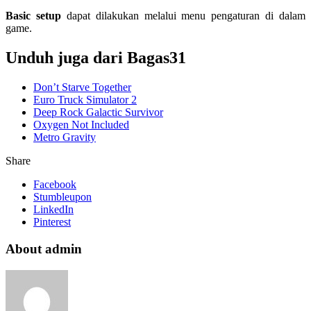
Basic setup
dapat dilakukan melalui menu pengaturan di dalam
game.
Unduh juga dari Bagas31
Don’t Starve Together
Euro Truck Simulator 2
Deep Rock Galactic Survivor
Oxygen Not Included
Metro Gravity
Share
Facebook
Stumbleupon
LinkedIn
Pinterest
About admin