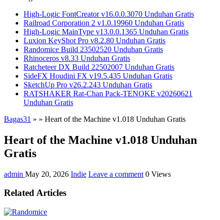
High-Logic FontCreator v16.0.0.3070 Unduhan Gratis
Railroad Corporation 2 v1.0.19960 Unduhan Gratis
High-Logic MainType v13.0.0.1365 Unduhan Gratis
Luxion KeyShot Pro v8.2.80 Unduhan Gratis
Randomice Build 23502520 Unduhan Gratis
Rhinoceros v8.33 Unduhan Gratis
Ratcheteer DX Build 22502007 Unduhan Gratis
SideFX Houdini FX v19.5.435 Unduhan Gratis
SketchUp Pro v26.2.243 Unduhan Gratis
RATSHAKER Rat-Chan Pack-TENOKE v20260621
Unduhan Gratis
Bagas31
»
»
Heart of the Machine v1.018 Unduhan Gratis
Heart of the Machine v1.018 Unduhan
Gratis
admin
May 20, 2026
Indie
Leave a comment
0 Views
Related Articles