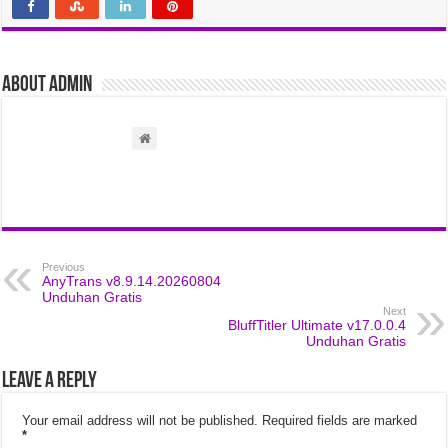
About admin
Previous
AnyTrans v8.9.14.20260804
Unduhan Gratis
Next
BluffTitler Ultimate v17.0.0.4
Unduhan Gratis
Leave a Reply
Your email address will not be published.
Required fields are marked
*