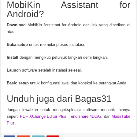
MobiKin Assistant for
Android?
Download
MobiKin Assistant for Android dari link yang diberikan di
atas.
Buka setup
untuk memulai proses instalasi.
Install
dengan mengikuti petunjuk langkah demi langkah.
Launch
software setelah instalasi selesai.
Basic setup
untuk konfigurasi awal dan koneksi ke perangkat Anda.
Unduh juga dari Bagas31
Jangan lewatkan untuk mengeksplorasi software menarik lainnya
seperti
PDF XChange Editor Plus
,
Tenorshare 4DDiG
, dan
MassTube
Plus
.