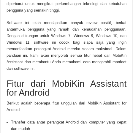
diperbarui untuk mengikuti perkembangan teknologi dan kebutuhan
pengguna yang semakin tinggi.
Software ini telah mendapatkan banyak review positif, berkat
antarmuka pengguna yang ramah dan kemudahan penggunaan.
Dengan dukungan untuk Windows 7, Windows 8, Windows 10, dan
Windows 11, software ini cocok bagi siapa saja yang ingin
memanfaatkan perangkat Android mereka secara maksimal. Dalam
panduan ini, kami akan menyoroti semua fitur hebat dari MobiKin
Assistant dan membantu Anda memahami cara mengambil manfaat
dari software ini.
Fitur dari MobiKin Assistant
for Android
Berikut adalah beberapa fitur unggulan dari MobiKin Assistant for
Android:
Transfer data antar perangkat Android dan komputer yang cepat
dan mudah