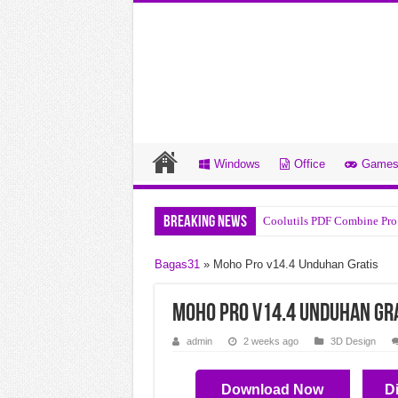
Windows
Office
Game
Breaking News
Coolutils PDF Combine Pro
R-Studio v9.5.191810 Undu
Bagas31
»
Moho Pro v14.4 Unduhan Gratis
System Mechanic Pro v26.3
DYSPLACED v0.7.7.2 Undu
Moho Pro v14.4 Unduhan Gr
CloverPit Build 22785177 
admin
2 weeks ago
3D Design
Chop Chains v1.0.8 Unduha
Download Now
D
Draft Day Sports Pro Baske