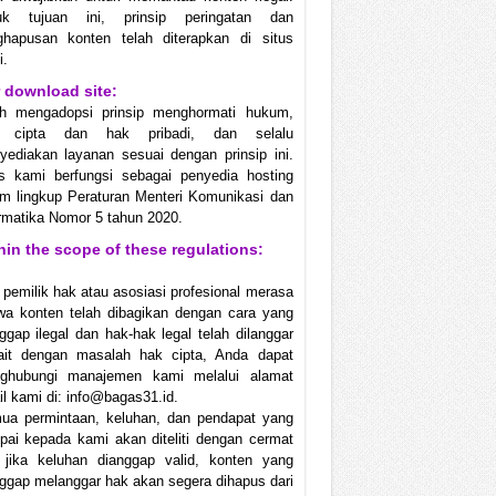
uk tujuan ini, prinsip peringatan dan
ghapusan konten telah diterapkan di situs
i.
 download site:
ah mengadopsi prinsip menghormati hukum,
 cipta dan hak pribadi, dan selalu
ediakan layanan sesuai dengan prinsip ini.
us kami berfungsi sebagai penyedia hosting
m lingkup Peraturan Menteri Komunikasi dan
rmatika Nomor 5 tahun 2020.
hin the scope of these regulations:
 pemilik hak atau asosiasi profesional merasa
wa konten telah dibagikan dengan cara yang
ggap ilegal dan hak-hak legal telah dilanggar
kait dengan masalah hak cipta, Anda dapat
ghubungi manajemen kami melalui alamat
l kami di: info@bagas31.id.
ua permintaan, keluhan, dan pendapat yang
ai kepada kami akan diteliti dengan cermat
 jika keluhan dianggap valid, konten yang
ggap melanggar hak akan segera dihapus dari