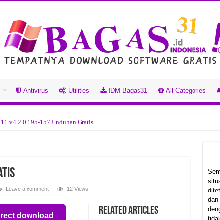
s
Antivirus
Utilities
IDM Bagas31
All Categories
 11 v4.2.0.195-157 Unduhan Gratis
han Gratis
.0.123 Unduhan Gratis
han Gratis
atis
Sem
sit
Unduhan Gratis
Leave a comment
12 Views
dit
dan
n Gratis
Related Articles
deng
irect download
tball 2026 Build 22850489 Unduhan Gratis
tida