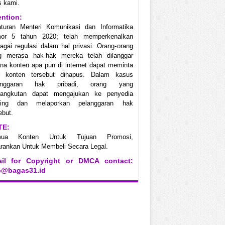
s kami.
ention:
aturan Menteri Komunikasi dan Informatika
or 5 tahun 2020; telah memperkenalkan
agai regulasi dalam hal privasi. Orang-orang
g merasa hak-hak mereka telah dilanggar
na konten apa pun di internet dapat meminta
r konten tersebut dihapus. Dalam kasus
anggaran hak pribadi, orang yang
sangkutan dapat mengajukan ke penyedia
ting dan melaporkan pelanggaran hak
ebut.
TE:
mua Konten Untuk Tujuan Promosi,
rankan Untuk Membeli Secara Legal.
il for Copyright or DMCA contact:
o@bagas31.id