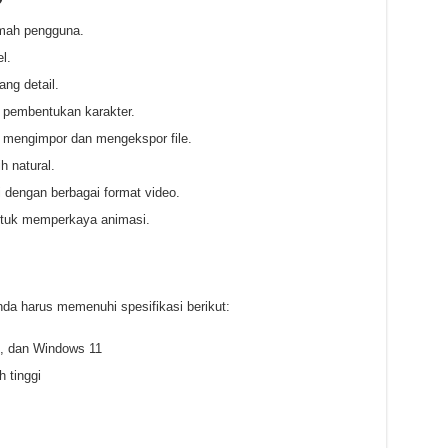
amah pengguna.
l.
ang detail.
k pembentukan karakter.
 mengimpor dan mengekspor file.
 natural.
i dengan berbagai format video.
untuk memperkaya animasi.
nda harus memenuhi spesifikasi berikut:
, dan Windows 11
h tinggi