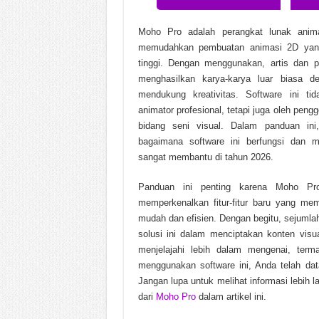
Black Myth Wukong v1.0.2
Moho Pro adalah perangkat lunak anim
Call to Arms Gates of Hell 
memudahkan pembuatan animasi 2D yang
tinggi. Dengan menggunakan, artis dan p
Chinese Frontiers v2.3.258
menghasilkan karya-karya luar biasa de
mendukung kreativitas. Software ini ti
animator profesional, tetapi juga oleh peng
bidang seni visual. Dalam panduan in
bagaimana software ini berfungsi dan 
sangat membantu di tahun 2026.
Panduan ini penting karena Moho Pr
memperkenalkan fitur-fitur baru yang me
mudah dan efisien. Dengan begitu, sejumla
solusi ini dalam menciptakan konten visu
menjelajahi lebih dalam mengenai, term
menggunakan software ini, Anda telah da
Jangan lupa untuk melihat informasi lebih l
dari
Moho Pro
dalam artikel ini.