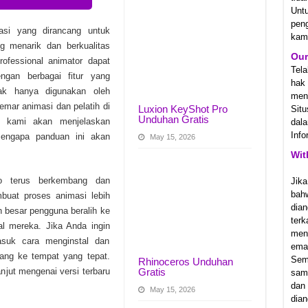
Unt
1.23831 Unduhan Gratis
pen
asi yang dirancang untuk
kam
Ostfront v1.064.0 Unduhan Gratis
 menarik dan berkualitas
Our
rofessional animator dapat
2 Unduhan Gratis
Tel
ngan berbagai fitur yang
hak
dak hanya digunakan oleh
meny
gemar animasi dan pelatih di
Luxion KeyShot Pro
Sit
Unduhan Gratis
i, kami akan menjelaskan
dala
Info
mengapa panduan ini akan
May 15, 2026
Wit
o terus berkembang dan
Jika
bah
mbuat proses animasi lebih
dian
h besar pengguna beralih ke
ter
al mereka. Jika Anda ingin
men
asuk cara menginstal dan
emai
tang ke tempat yang tepat.
Sem
Rhinoceros Unduhan
anjut mengenai versi terbaru
Gratis
samp
dan
May 15, 2026
dian