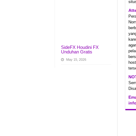
situ
Att
Per
Nom
berb
yan
kare
aga
SideFX Houdini FX
pel
Unduhan Gratis
ber
May 15, 2026
hos
ters
NO
Se
Disa
Ema
inf