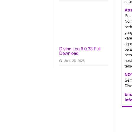
situ
Att
Per
Nom
berb
yan
kare
aga
Diving Log 6.0.33 Full
pel
Download
ber
hos
June 23, 2025
ters
NO
Se
Disa
Ema
inf