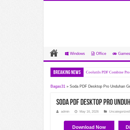
Windows
Office
Game
Breaking News
Coolutils PDF Combine Pro
R-Studio v9.5.191810 Undu
Bagas31
»
Soda PDF Desktop Pro Unduhan Gr
System Mechanic Pro v26.3
DYSPLACED v0.7.7.2 Undu
Soda PDF Desktop Pro Unduh
CloverPit Build 22785177 
admin
May 16, 2026
Uncategorized
Chop Chains v1.0.8 Unduha
Download Now
D
Draft Day Sports Pro Baske