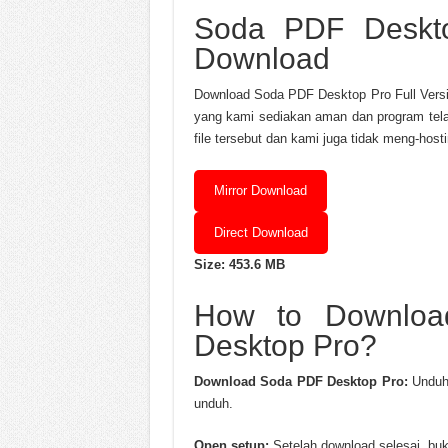
Soda PDF Deskto
Download
Download Soda PDF Desktop Pro Full Versio
yang kami sediakan aman dan program telah
file tersebut dan kami juga tidak meng-host
Mirror Download
Direct Download
Size: 453.6 MB
How to Downloa
Desktop Pro?
Download Soda PDF Desktop Pro:
Unduh 
unduh.
Open setup:
Setelah download selesai, buka