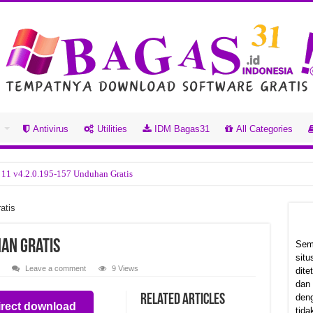
s
Antivirus
Utilities
IDM Bagas31
All Categories
 11 v4.2.0.195-157 Unduhan Gratis
han Gratis
atis
.0.123 Unduhan Gratis
han Gratis
an Gratis
Sem
sit
Unduhan Gratis
Leave a comment
9 Views
dit
dan
n Gratis
Related Articles
deng
irect download
tball 2026 Build 22850489 Unduhan Gratis
tida