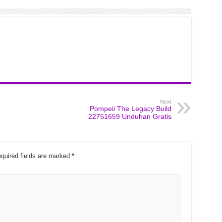
Next
Pompeii The Legacy Build
22751659 Unduhan Gratis
quired fields are marked
*