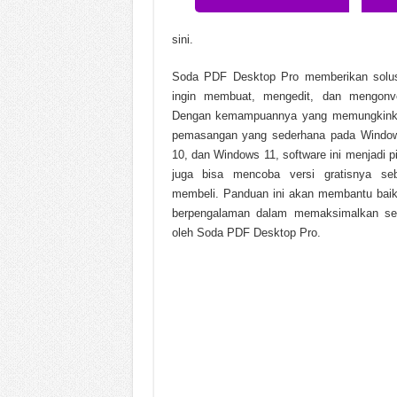
Black Myth Wukong v1.0.2
sini.
Call to Arms Gates of Hell 
Soda PDF Desktop Pro memberikan solus
Chinese Frontiers v2.3.258
ingin membuat, mengedit, dan mengon
Dengan kemampuannya yang memungkinkan 
pemasangan yang sederhana pada Windo
10, dan Windows 11, software ini menjadi pil
juga bisa mencoba versi gratisnya s
membeli. Panduan ini akan membantu bai
berpengalaman dalam memaksimalkan sem
oleh Soda PDF Desktop Pro.