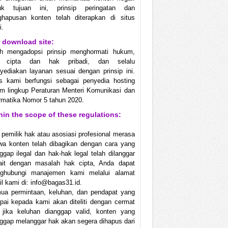
uk tujuan ini, prinsip peringatan dan
ghapusan konten telah diterapkan di situs
i.
 download site:
ah mengadopsi prinsip menghormati hukum,
 cipta dan hak pribadi, dan selalu
ediakan layanan sesuai dengan prinsip ini.
us kami berfungsi sebagai penyedia hosting
m lingkup Peraturan Menteri Komunikasi dan
rmatika Nomor 5 tahun 2020.
hin the scope of these regulations:
 pemilik hak atau asosiasi profesional merasa
wa konten telah dibagikan dengan cara yang
ggap ilegal dan hak-hak legal telah dilanggar
kait dengan masalah hak cipta, Anda dapat
ghubungi manajemen kami melalui alamat
l kami di: info@bagas31.id.
ua permintaan, keluhan, dan pendapat yang
ai kepada kami akan diteliti dengan cermat
 jika keluhan dianggap valid, konten yang
ggap melanggar hak akan segera dihapus dari