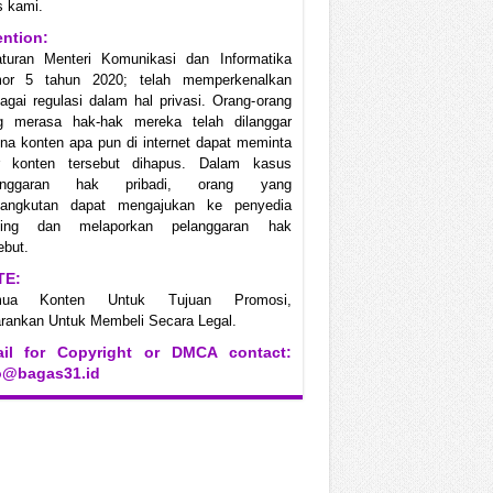
s kami.
ention:
aturan Menteri Komunikasi dan Informatika
or 5 tahun 2020; telah memperkenalkan
agai regulasi dalam hal privasi. Orang-orang
g merasa hak-hak mereka telah dilanggar
na konten apa pun di internet dapat meminta
r konten tersebut dihapus. Dalam kasus
anggaran hak pribadi, orang yang
sangkutan dapat mengajukan ke penyedia
ting dan melaporkan pelanggaran hak
ebut.
TE:
mua Konten Untuk Tujuan Promosi,
rankan Untuk Membeli Secara Legal.
il for Copyright or DMCA contact:
o@bagas31.id