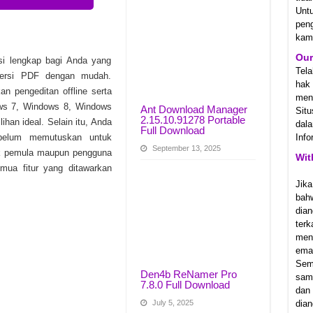
Unt
1.23831 Unduhan Gratis
pen
kam
Ostfront v1.064.0 Unduhan Gratis
Our
i lengkap bagi Anda yang
2 Unduhan Gratis
Tel
versi PDF dengan mudah.
hak
pengeditan offline serta
meny
ws 7, Windows 8, Windows
Ant Download Manager
Sit
2.15.10.91278 Portable
ihan ideal. Selain itu, Anda
dala
Full Download
ebelum memutuskan untuk
Info
September 13, 2025
k pemula maupun pengguna
Wit
ua fitur yang ditawarkan
Jika
bah
dian
ter
men
emai
Sem
Den4b ReNamer Pro
samp
7.8.0 Full Download
dan
dian
July 5, 2025