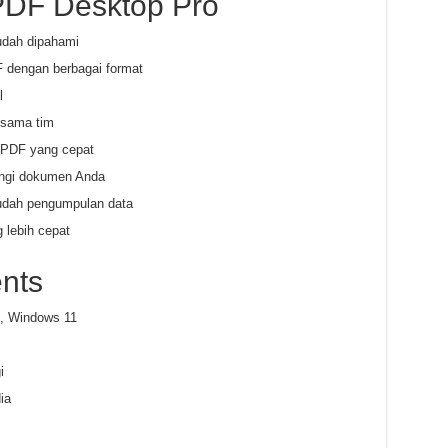
PDF Desktop Pro
udah dipahami
 dengan berbagai format
l
 sama tim
PDF yang cepat
ungi dokumen Anda
mudah pengumpulan data
 lebih cepat
nts
, Windows 11
i
ia