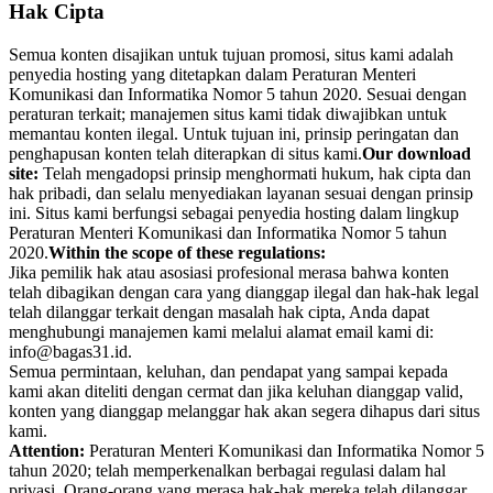
Hak Cipta
Semua konten disajikan untuk tujuan promosi, situs kami adalah
penyedia hosting yang ditetapkan dalam Peraturan Menteri
Komunikasi dan Informatika Nomor 5 tahun 2020. Sesuai dengan
peraturan terkait; manajemen situs kami tidak diwajibkan untuk
memantau konten ilegal. Untuk tujuan ini, prinsip peringatan dan
penghapusan konten telah diterapkan di situs kami.
Our download
site:
Telah mengadopsi prinsip menghormati hukum, hak cipta dan
hak pribadi, dan selalu menyediakan layanan sesuai dengan prinsip
ini. Situs kami berfungsi sebagai penyedia hosting dalam lingkup
Peraturan Menteri Komunikasi dan Informatika Nomor 5 tahun
2020.
Within the scope of these regulations:
Jika pemilik hak atau asosiasi profesional merasa bahwa konten
telah dibagikan dengan cara yang dianggap ilegal dan hak-hak legal
telah dilanggar terkait dengan masalah hak cipta, Anda dapat
menghubungi manajemen kami melalui alamat email kami di:
info@bagas31.id.
Semua permintaan, keluhan, dan pendapat yang sampai kepada
kami akan diteliti dengan cermat dan jika keluhan dianggap valid,
konten yang dianggap melanggar hak akan segera dihapus dari situs
kami.
Attention:
Peraturan Menteri Komunikasi dan Informatika Nomor 5
tahun 2020; telah memperkenalkan berbagai regulasi dalam hal
privasi. Orang-orang yang merasa hak-hak mereka telah dilanggar