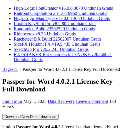
High-Logic FontCreator v16.0.0.3070 Unduhan Gratis
Railroad Corporation 2 v1.0.19960 Unduhan Gratis
High-Logic MainType v13.0.0.1365 Unduhan Gratis
Luxion KeyShot Pro v8.2.80 Unduhan Gratis
Randomice Build 23502520 Unduhan Gratis
Rhinoceros v8.33 Unduhan Gratis
Ratcheteer DX Build 22502007 Unduhan Gratis
SideFX Houdini FX v19.5.435 Unduhan Gratis
SketchUp Pro v26.2.243 Unduhan Gratis
RATSHAKER Rat-Chan Pack-TENOKE v20260621
Unduhan Gratis
Bagas31
»
Passper for Word 4.0.2.1 License Key Full Download
Passper for Word 4.0.2.1 License Key
Full Download
I am Timur
May 1, 2025
Data Recovery
Leave a comment
133
Views
Download Now
Direct download
Unduh
Passper for Word 4.0.2.1
Versi Lengkap dengan Kunci