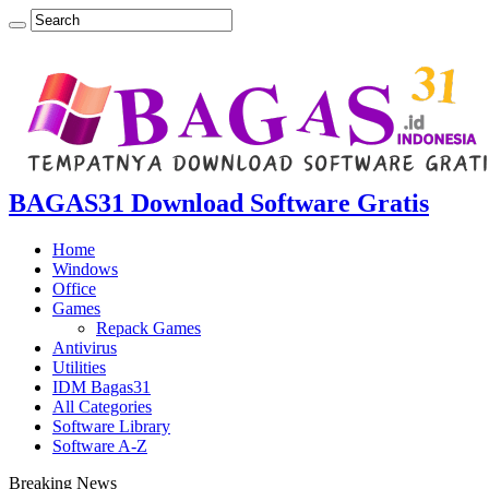
BAGAS31 Download Software Gratis
Home
Windows
Office
Games
Repack Games
Antivirus
Utilities
IDM Bagas31
All Categories
Software Library
Software A-Z
Breaking News