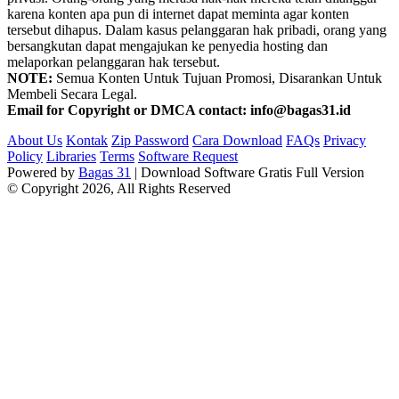
karena konten apa pun di internet dapat meminta agar konten
tersebut dihapus. Dalam kasus pelanggaran hak pribadi, orang yang
bersangkutan dapat mengajukan ke penyedia hosting dan
melaporkan pelanggaran hak tersebut.
NOTE:
Semua Konten Untuk Tujuan Promosi, Disarankan Untuk
Membeli Secara Legal.
Email for Copyright or DMCA contact: info@bagas31.id
About Us
Kontak
Zip Password
Cara Download
FAQs
Privacy
Policy
Libraries
Terms
Software Request
Powered by
Bagas 31
| Download Software Gratis Full Version
© Copyright 2026, All Rights Reserved