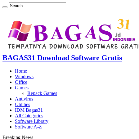
BAGAS31 Download Software Gratis
Home
Windows
Office
Games
Repack Games
Antivirus
Utilities
IDM Bagas31
All Categories
Software Library
Software A-Z
Breaking News