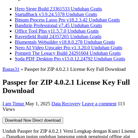
Hero Siege Build 23361533 Unduhan Gratis
Startallback v3.9.24.5378 Unduhan Gratis
Bitsum Process Lasso Pro v18.2.3.42 Unduhan Gratis
Bandizip Professional v7.45 Unduhan Gratis
Office Tool Plus v11.5.7.0 Unduhan Gratis
Ravenfield Build 24357265 Unduhan Gratis
Blumentals Webuilder v18.8.0.278 Unduhan Gratis
Nero AI Video Upscaler Pro v1.3.20.0 Unduhan Gratis
Pompeii The Legacy Build 24291604 Unduhan Gratis
Soda PDF Desktop Pro v15.0.12.24792 Unduhan Gratis
Bagas31
»
Passper for ZIP 4.0.2.1 License Key Full Download
Passper for ZIP 4.0.2.1 License Key Full
Download
I am Timur
May 1, 2025
Data Recovery
Leave a comment
113
Views
Download Now
Direct download
Unduh Passper for ZIP 4.0.2.1 Versi Lengkap dengan Kunci Lisensi
– Dapatkan tautan unduhan langsung untuk penginstal offline alat