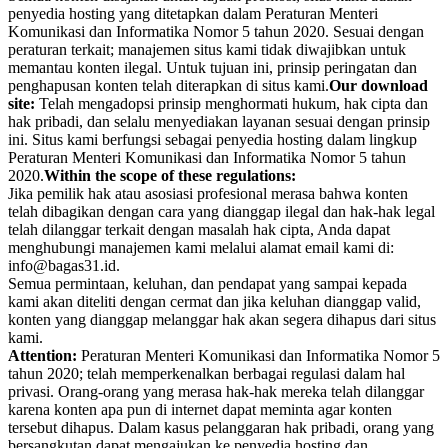
penyedia hosting yang ditetapkan dalam Peraturan Menteri
Komunikasi dan Informatika Nomor 5 tahun 2020. Sesuai dengan
peraturan terkait; manajemen situs kami tidak diwajibkan untuk
memantau konten ilegal. Untuk tujuan ini, prinsip peringatan dan
penghapusan konten telah diterapkan di situs kami.
Our download
site:
Telah mengadopsi prinsip menghormati hukum, hak cipta dan
hak pribadi, dan selalu menyediakan layanan sesuai dengan prinsip
ini. Situs kami berfungsi sebagai penyedia hosting dalam lingkup
Peraturan Menteri Komunikasi dan Informatika Nomor 5 tahun
2020.
Within the scope of these regulations:
Jika pemilik hak atau asosiasi profesional merasa bahwa konten
telah dibagikan dengan cara yang dianggap ilegal dan hak-hak legal
telah dilanggar terkait dengan masalah hak cipta, Anda dapat
menghubungi manajemen kami melalui alamat email kami di:
info@bagas31.id.
Semua permintaan, keluhan, dan pendapat yang sampai kepada
kami akan diteliti dengan cermat dan jika keluhan dianggap valid,
konten yang dianggap melanggar hak akan segera dihapus dari situs
kami.
Attention:
Peraturan Menteri Komunikasi dan Informatika Nomor 5
tahun 2020; telah memperkenalkan berbagai regulasi dalam hal
privasi. Orang-orang yang merasa hak-hak mereka telah dilanggar
karena konten apa pun di internet dapat meminta agar konten
tersebut dihapus. Dalam kasus pelanggaran hak pribadi, orang yang
bersangkutan dapat mengajukan ke penyedia hosting dan