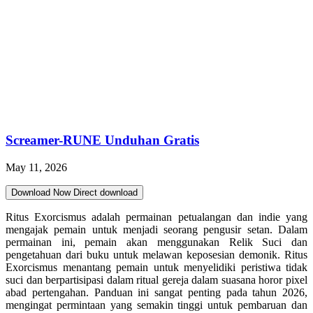
Screamer-RUNE Unduhan Gratis
May 11, 2026
Download Now
Direct download
Ritus Exorcismus adalah permainan petualangan dan indie yang
mengajak pemain untuk menjadi seorang pengusir setan. Dalam
permainan ini, pemain akan menggunakan Relik Suci dan
pengetahuan dari buku untuk melawan keposesian demonik. Ritus
Exorcismus menantang pemain untuk menyelidiki peristiwa tidak
suci dan berpartisipasi dalam ritual gereja dalam suasana horor pixel
abad pertengahan. Panduan ini sangat penting pada tahun 2026,
mengingat permintaan yang semakin tinggi untuk pembaruan dan