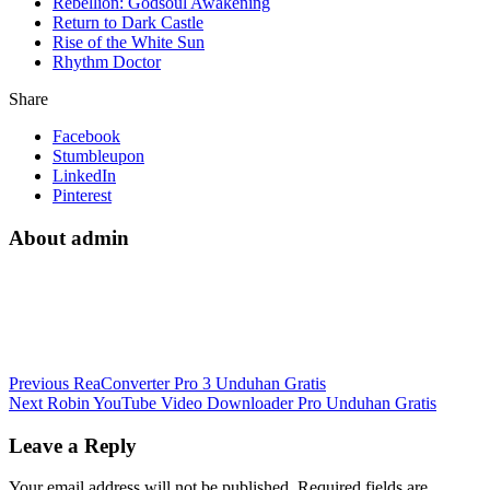
Rebellion: Godsoul Awakening
Return to Dark Castle
Rise of the White Sun
Rhythm Doctor
Share
Facebook
Stumbleupon
LinkedIn
Pinterest
About admin
Previous
ReaConverter Pro 3 Unduhan Gratis
Next
Robin YouTube Video Downloader Pro Unduhan Gratis
Leave a Reply
Your email address will not be published.
Required fields are