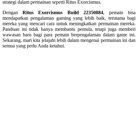
strategi dalam permainan seperti Ritus Exorcismus.
Dengan
Ritus Exorcismus Build 22350884
, pemain bisa
mendapatkan pengalaman gaming yang lebih baik, terutama bagi
mereka yang mencari cara untuk meningkatkan permainan mereka.
Panduan ini tidak hanya membantu pemula, tetapi juga memberi
wawasan baru bagi para pemain berpengalaman dalam game ini.
Sekarang, mari kita jelajahi lebih dalam mengenai permainan ini dan
semua yang perlu Anda ketahui.