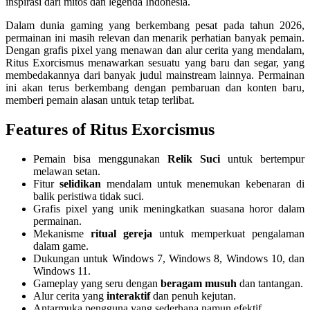
inspirasi dari mitos dan legenda Indonesia.
Dalam dunia gaming yang berkembang pesat pada tahun 2026,
permainan ini masih relevan dan menarik perhatian banyak pemain.
Dengan grafis pixel yang menawan dan alur cerita yang mendalam,
Ritus Exorcismus menawarkan sesuatu yang baru dan segar, yang
membedakannya dari banyak judul mainstream lainnya. Permainan
ini akan terus berkembang dengan pembaruan dan konten baru,
memberi pemain alasan untuk tetap terlibat.
Features of Ritus Exorcismus
Pemain bisa menggunakan
Relik Suci
untuk bertempur
melawan setan.
Fitur
selidikan
mendalam untuk menemukan kebenaran di
balik peristiwa tidak suci.
Grafis pixel yang unik meningkatkan suasana horor dalam
permainan.
Mekanisme
ritual gereja
untuk memperkuat pengalaman
dalam game.
Dukungan untuk Windows 7, Windows 8, Windows 10, dan
Windows 11.
Gameplay yang seru dengan
beragam musuh
dan tantangan.
Alur cerita yang
interaktif
dan penuh kejutan.
Antarmuka pengguna yang sederhana namun efektif.