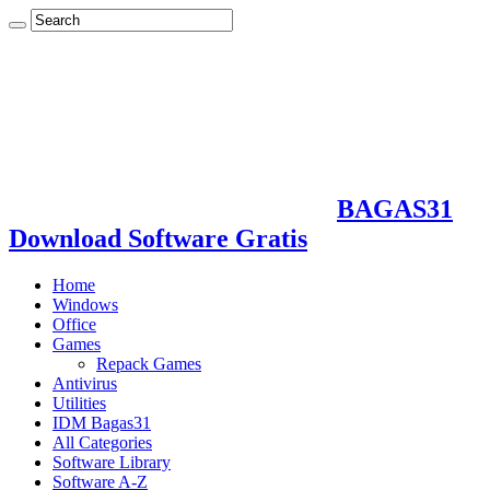
BAGAS31
Download Software Gratis
Home
Windows
Office
Games
Repack Games
Antivirus
Utilities
IDM Bagas31
All Categories
Software Library
Software A-Z