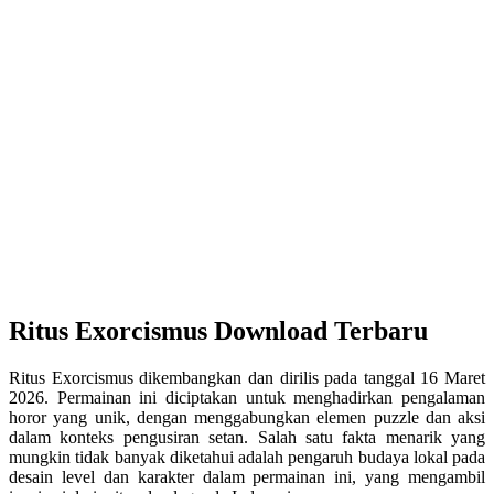
Ritus Exorcismus Download Terbaru
Ritus Exorcismus dikembangkan dan dirilis pada tanggal 16 Maret
2026. Permainan ini diciptakan untuk menghadirkan pengalaman
horor yang unik, dengan menggabungkan elemen puzzle dan aksi
dalam konteks pengusiran setan. Salah satu fakta menarik yang
mungkin tidak banyak diketahui adalah pengaruh budaya lokal pada
desain level dan karakter dalam permainan ini, yang mengambil