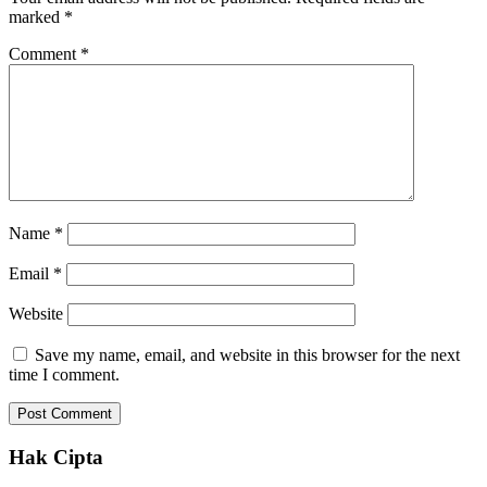
marked
*
Comment
*
Name
*
Email
*
Website
Save my name, email, and website in this browser for the next
time I comment.
Hak Cipta