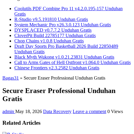
Coolutils PDF Combine Pro 11 v4.2.0.195-157 Unduhan
Gratis
R-Studio v9.5.191810 Unduhan Gratis
System Mechanic Pro v26.3.0.123 Unduhan Gratis
DYSPLACED v0.7.7.2 Unduhan Gratis
CloverPit Build 22785177 Unduhan Gratis
Chop Chains v1.0.8 Unduhan Gratis
Draft Day Sports Pro Basketball 2026 Build 22850489
Unduhan Gratis
Black Myth Wukong v1.0.21.23831 Unduhan Gratis
Call to Arms Gates of Hell Ostfront v1.064.0 Unduhan Gratis
Chinese Frontiers v2.3.2582 Unduhan Gratis
Bagas31
»
Secure Eraser Professional Unduhan Gratis
Secure Eraser Professional Unduhan
Gratis
admin
May 18, 2026
Data Recovery
Leave a comment
0 Views
Related Articles