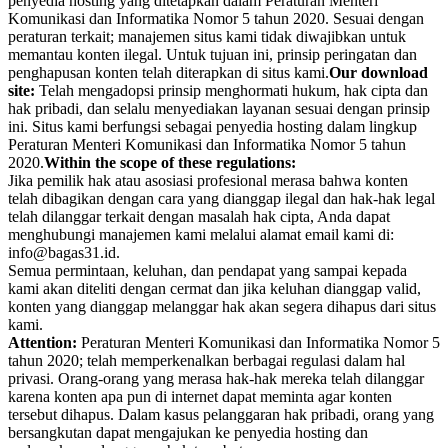
penyedia hosting yang ditetapkan dalam Peraturan Menteri
Komunikasi dan Informatika Nomor 5 tahun 2020. Sesuai dengan
peraturan terkait; manajemen situs kami tidak diwajibkan untuk
memantau konten ilegal. Untuk tujuan ini, prinsip peringatan dan
penghapusan konten telah diterapkan di situs kami.
Our download
site:
Telah mengadopsi prinsip menghormati hukum, hak cipta dan
hak pribadi, dan selalu menyediakan layanan sesuai dengan prinsip
ini. Situs kami berfungsi sebagai penyedia hosting dalam lingkup
Peraturan Menteri Komunikasi dan Informatika Nomor 5 tahun
2020.
Within the scope of these regulations:
Jika pemilik hak atau asosiasi profesional merasa bahwa konten
telah dibagikan dengan cara yang dianggap ilegal dan hak-hak legal
telah dilanggar terkait dengan masalah hak cipta, Anda dapat
menghubungi manajemen kami melalui alamat email kami di:
info@bagas31.id.
Semua permintaan, keluhan, dan pendapat yang sampai kepada
kami akan diteliti dengan cermat dan jika keluhan dianggap valid,
konten yang dianggap melanggar hak akan segera dihapus dari situs
kami.
Attention:
Peraturan Menteri Komunikasi dan Informatika Nomor 5
tahun 2020; telah memperkenalkan berbagai regulasi dalam hal
privasi. Orang-orang yang merasa hak-hak mereka telah dilanggar
karena konten apa pun di internet dapat meminta agar konten
tersebut dihapus. Dalam kasus pelanggaran hak pribadi, orang yang
bersangkutan dapat mengajukan ke penyedia hosting dan