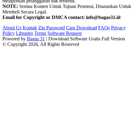
melaporkan pelanggaran hak tersebut.
NOTE:
Semua Konten Untuk Tujuan Promosi, Disarankan Untuk
Membeli Secara Legal.
Email for Copyright or DMCA contact: info@bagas31.id
About Us
Kontak
Zip Password
Cara Download
FAQs
Privacy
Policy
Libraries
Terms
Software Request
Powered by
Bagas 31
| Download Software Gratis Full Version
© Copyright 2026, All Rights Reserved