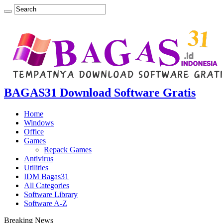
BAGAS31 Download Software Gratis
Home
Windows
Office
Games
Repack Games
Antivirus
Utilities
IDM Bagas31
All Categories
Software Library
Software A-Z
Breaking News