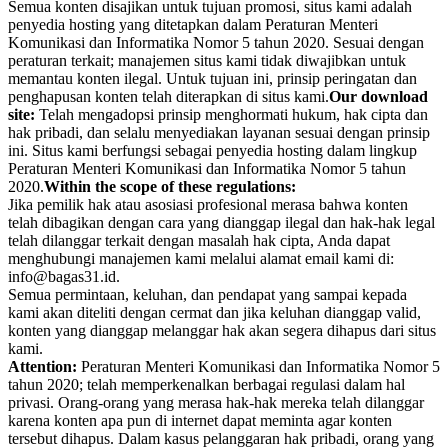
Semua konten disajikan untuk tujuan promosi, situs kami adalah
penyedia hosting yang ditetapkan dalam Peraturan Menteri
Komunikasi dan Informatika Nomor 5 tahun 2020. Sesuai dengan
peraturan terkait; manajemen situs kami tidak diwajibkan untuk
memantau konten ilegal. Untuk tujuan ini, prinsip peringatan dan
penghapusan konten telah diterapkan di situs kami.
Our download
site:
Telah mengadopsi prinsip menghormati hukum, hak cipta dan
hak pribadi, dan selalu menyediakan layanan sesuai dengan prinsip
ini. Situs kami berfungsi sebagai penyedia hosting dalam lingkup
Peraturan Menteri Komunikasi dan Informatika Nomor 5 tahun
2020.
Within the scope of these regulations:
Jika pemilik hak atau asosiasi profesional merasa bahwa konten
telah dibagikan dengan cara yang dianggap ilegal dan hak-hak legal
telah dilanggar terkait dengan masalah hak cipta, Anda dapat
menghubungi manajemen kami melalui alamat email kami di:
info@bagas31.id.
Semua permintaan, keluhan, dan pendapat yang sampai kepada
kami akan diteliti dengan cermat dan jika keluhan dianggap valid,
konten yang dianggap melanggar hak akan segera dihapus dari situs
kami.
Attention:
Peraturan Menteri Komunikasi dan Informatika Nomor 5
tahun 2020; telah memperkenalkan berbagai regulasi dalam hal
privasi. Orang-orang yang merasa hak-hak mereka telah dilanggar
karena konten apa pun di internet dapat meminta agar konten
tersebut dihapus. Dalam kasus pelanggaran hak pribadi, orang yang