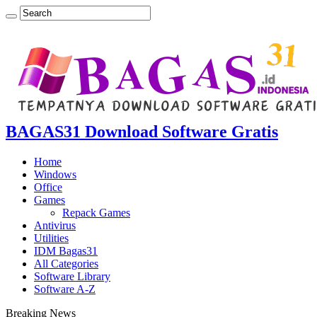
BAGAS31 Download Software Gratis
Home
Windows
Office
Games
Repack Games
Antivirus
Utilities
IDM Bagas31
All Categories
Software Library
Software A-Z
Breaking News