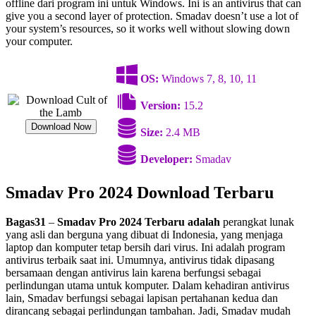
offline dari program ini untuk Windows. Ini is an antivirus that can
give you a second layer of protection. Smadav doesn’t use a lot of
your system’s resources, so it works well without slowing down
your computer. ​
OS:
Windows 7, 8, 10, 11
Version:
15.2
Download Now
Size:
2.4 MB
Developer:
Smadav
Smadav Pro 2024 Download Terbaru
Bagas31
–
Smadav Pro 2024 Terbaru adalah
perangkat lunak
yang asli dan berguna yang dibuat di Indonesia, yang menjaga
laptop dan komputer tetap bersih dari virus. Ini adalah program
antivirus terbaik saat ini. Umumnya, antivirus tidak dipasang
bersamaan dengan antivirus lain karena berfungsi sebagai
perlindungan utama untuk komputer. Dalam kehadiran antivirus
lain, Smadav berfungsi sebagai lapisan pertahanan kedua dan
dirancang sebagai perlindungan tambahan. Jadi, Smadav mudah