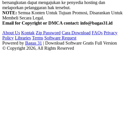
bersangkutan dapat mengajukan ke penyedia hosting dan
melaporkan pelanggaran hak tersebut.
NOTE:
Semua Konten Untuk Tujuan Promosi, Disarankan Untuk
Membeli Secara Legal.
Email for Copyright or DMCA contact: info@bagas31.id
About Us
Kontak
Zip Password
Cara Download
FAQs
Privacy
Policy
Libraries
Terms
Software Request
Powered by
Bagas 31
| Download Software Gratis Full Version
© Copyright 2026, All Rights Reserved