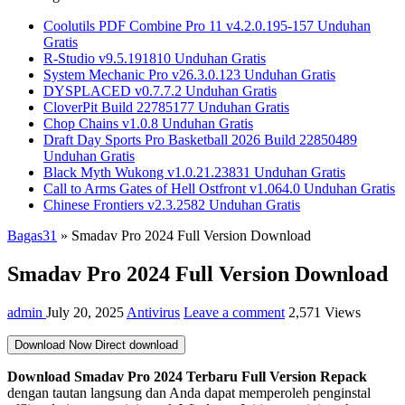
Coolutils PDF Combine Pro 11 v4.2.0.195-157 Unduhan
Gratis
R-Studio v9.5.191810 Unduhan Gratis
System Mechanic Pro v26.3.0.123 Unduhan Gratis
DYSPLACED v0.7.7.2 Unduhan Gratis
CloverPit Build 22785177 Unduhan Gratis
Chop Chains v1.0.8 Unduhan Gratis
Draft Day Sports Pro Basketball 2026 Build 22850489
Unduhan Gratis
Black Myth Wukong v1.0.21.23831 Unduhan Gratis
Call to Arms Gates of Hell Ostfront v1.064.0 Unduhan Gratis
Chinese Frontiers v2.3.2582 Unduhan Gratis
Bagas31
»
Smadav Pro 2024 Full Version Download
Smadav Pro 2024 Full Version Download
admin
July 20, 2025
Antivirus
Leave a comment
2,571 Views
Download Now
Direct download
Download Smadav Pro 2024 Terbaru Full Version Repack
dengan tautan langsung dan Anda dapat memperoleh penginstal