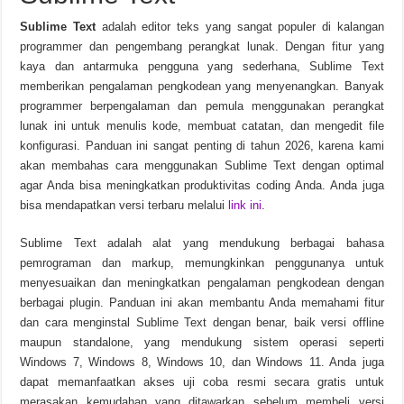
Sublime Text
adalah editor teks yang sangat populer di kalangan
RATSHAKER Rat-Chan Pack-TENOKE v20260621 Unduhan Gratis
programmer dan pengembang perangkat lunak. Dengan fitur yang
kaya dan antarmuka pengguna yang sederhana, Sublime Text
memberikan pengalaman pengkodean yang menyenangkan. Banyak
programmer berpengalaman dan pemula menggunakan perangkat
lunak ini untuk menulis kode, membuat catatan, dan mengedit file
konfigurasi. Panduan ini sangat penting di tahun 2026, karena kami
akan membahas cara menggunakan Sublime Text dengan optimal
agar Anda bisa meningkatkan produktivitas coding Anda. Anda juga
bisa mendapatkan versi terbaru melalui
link ini
.
Sublime Text adalah alat yang mendukung berbagai bahasa
pemrograman dan markup, memungkinkan penggunanya untuk
menyesuaikan dan meningkatkan pengalaman pengkodean dengan
berbagai plugin. Panduan ini akan membantu Anda memahami fitur
dan cara menginstal Sublime Text dengan benar, baik versi offline
maupun standalone, yang mendukung sistem operasi seperti
Windows 7, Windows 8, Windows 10, dan Windows 11. Anda juga
dapat memanfaatkan akses uji coba resmi secara gratis untuk
merasakan kemudahan yang ditawarkan sebelum membeli versi