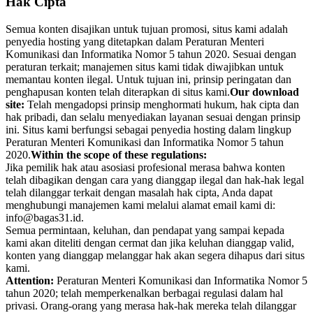
Hak Cipta
Semua konten disajikan untuk tujuan promosi, situs kami adalah
penyedia hosting yang ditetapkan dalam Peraturan Menteri
Komunikasi dan Informatika Nomor 5 tahun 2020. Sesuai dengan
peraturan terkait; manajemen situs kami tidak diwajibkan untuk
memantau konten ilegal. Untuk tujuan ini, prinsip peringatan dan
penghapusan konten telah diterapkan di situs kami.
Our download
site:
Telah mengadopsi prinsip menghormati hukum, hak cipta dan
hak pribadi, dan selalu menyediakan layanan sesuai dengan prinsip
ini. Situs kami berfungsi sebagai penyedia hosting dalam lingkup
Peraturan Menteri Komunikasi dan Informatika Nomor 5 tahun
2020.
Within the scope of these regulations:
Jika pemilik hak atau asosiasi profesional merasa bahwa konten
telah dibagikan dengan cara yang dianggap ilegal dan hak-hak legal
telah dilanggar terkait dengan masalah hak cipta, Anda dapat
menghubungi manajemen kami melalui alamat email kami di:
info@bagas31.id.
Semua permintaan, keluhan, dan pendapat yang sampai kepada
kami akan diteliti dengan cermat dan jika keluhan dianggap valid,
konten yang dianggap melanggar hak akan segera dihapus dari situs
kami.
Attention:
Peraturan Menteri Komunikasi dan Informatika Nomor 5
tahun 2020; telah memperkenalkan berbagai regulasi dalam hal
privasi. Orang-orang yang merasa hak-hak mereka telah dilanggar