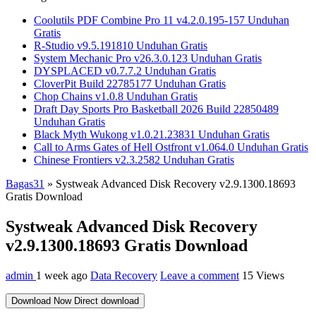
Coolutils PDF Combine Pro 11 v4.2.0.195-157 Unduhan
Gratis
R-Studio v9.5.191810 Unduhan Gratis
System Mechanic Pro v26.3.0.123 Unduhan Gratis
DYSPLACED v0.7.7.2 Unduhan Gratis
CloverPit Build 22785177 Unduhan Gratis
Chop Chains v1.0.8 Unduhan Gratis
Draft Day Sports Pro Basketball 2026 Build 22850489
Unduhan Gratis
Black Myth Wukong v1.0.21.23831 Unduhan Gratis
Call to Arms Gates of Hell Ostfront v1.064.0 Unduhan Gratis
Chinese Frontiers v2.3.2582 Unduhan Gratis
Bagas31
»
Systweak Advanced Disk Recovery v2.9.1300.18693
Gratis Download
Systweak Advanced Disk Recovery
v2.9.1300.18693 Gratis Download
admin
1 week ago
Data Recovery
Leave a comment
15 Views
Download Now
Direct download