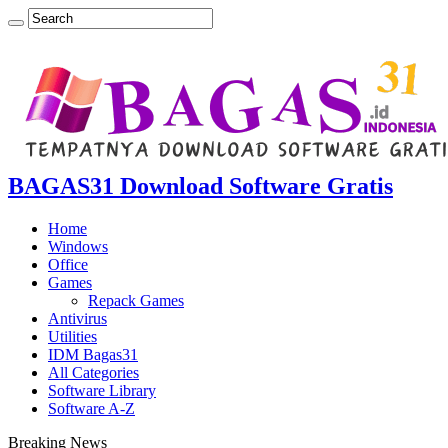
BAGAS31 Download Software Gratis
Home
Windows
Office
Games
Repack Games
Antivirus
Utilities
IDM Bagas31
All Categories
Software Library
Software A-Z
Breaking News