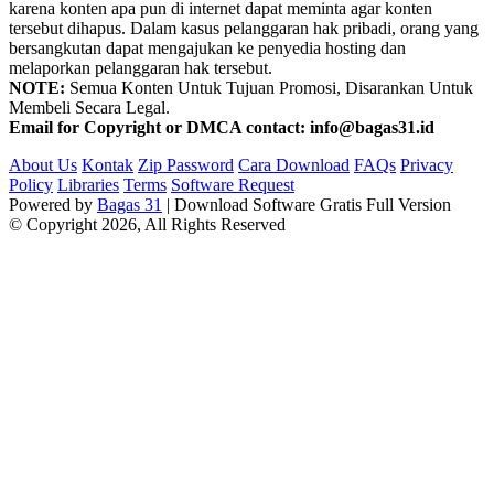
karena konten apa pun di internet dapat meminta agar konten
tersebut dihapus. Dalam kasus pelanggaran hak pribadi, orang yang
bersangkutan dapat mengajukan ke penyedia hosting dan
melaporkan pelanggaran hak tersebut.
NOTE:
Semua Konten Untuk Tujuan Promosi, Disarankan Untuk
Membeli Secara Legal.
Email for Copyright or DMCA contact: info@bagas31.id
About Us
Kontak
Zip Password
Cara Download
FAQs
Privacy
Policy
Libraries
Terms
Software Request
Powered by
Bagas 31
| Download Software Gratis Full Version
© Copyright 2026, All Rights Reserved