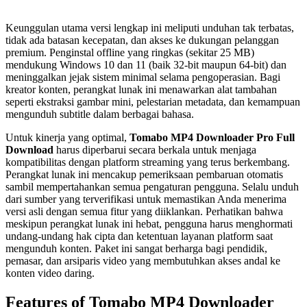
Keunggulan utama versi lengkap ini meliputi unduhan tak terbatas,
tidak ada batasan kecepatan, dan akses ke dukungan pelanggan
premium. Penginstal offline yang ringkas (sekitar 25 MB)
mendukung Windows 10 dan 11 (baik 32-bit maupun 64-bit) dan
meninggalkan jejak sistem minimal selama pengoperasian. Bagi
kreator konten, perangkat lunak ini menawarkan alat tambahan
seperti ekstraksi gambar mini, pelestarian metadata, dan kemampuan
mengunduh subtitle dalam berbagai bahasa.
Untuk kinerja yang optimal,
Tomabo MP4 Downloader Pro Full
Download
harus diperbarui secara berkala untuk menjaga
kompatibilitas dengan platform streaming yang terus berkembang.
Perangkat lunak ini mencakup pemeriksaan pembaruan otomatis
sambil mempertahankan semua pengaturan pengguna. Selalu unduh
dari sumber yang terverifikasi untuk memastikan Anda menerima
versi asli dengan semua fitur yang diiklankan. Perhatikan bahwa
meskipun perangkat lunak ini hebat, pengguna harus menghormati
undang-undang hak cipta dan ketentuan layanan platform saat
mengunduh konten. Paket ini sangat berharga bagi pendidik,
pemasar, dan arsiparis video yang membutuhkan akses andal ke
konten video daring.
Features of Tomabo MP4 Downloader