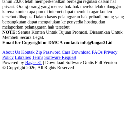
tahun 2020; telah memperkenalkan berbagai regulasi dalam hal
privasi. Orang-orang yang merasa hak-hak mereka telah dilanggar
karena konten apa pun di internet dapat meminta agar konten
tersebut dihapus. Dalam kasus pelanggaran hak pribadi, orang yang
bersangkutan dapat mengajukan ke penyedia hosting dan
melaporkan pelanggaran hak tersebut.
NOTE:
Semua Konten Untuk Tujuan Promosi, Disarankan Untuk
Membeli Secara Legal.
Email for Copyright or DMCA contact: info@bagas31.id
About Us
Kontak
Zip Password
Cara Download
FAQs
Privacy
Policy
Libraries
Terms
Software Request
Powered by
Bagas 31
| Download Software Gratis Full Version
© Copyright 2026, All Rights Reserved