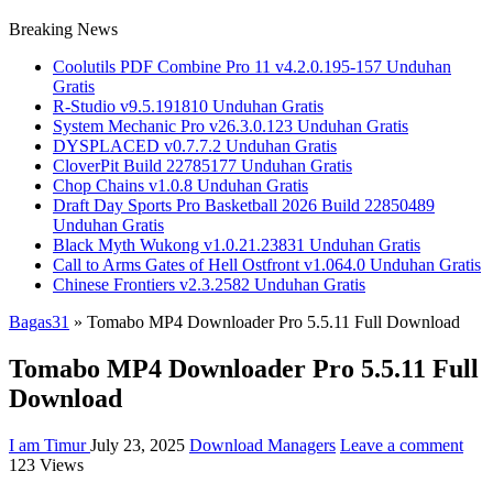
Breaking News
Coolutils PDF Combine Pro 11 v4.2.0.195-157 Unduhan
Gratis
R-Studio v9.5.191810 Unduhan Gratis
System Mechanic Pro v26.3.0.123 Unduhan Gratis
DYSPLACED v0.7.7.2 Unduhan Gratis
CloverPit Build 22785177 Unduhan Gratis
Chop Chains v1.0.8 Unduhan Gratis
Draft Day Sports Pro Basketball 2026 Build 22850489
Unduhan Gratis
Black Myth Wukong v1.0.21.23831 Unduhan Gratis
Call to Arms Gates of Hell Ostfront v1.064.0 Unduhan Gratis
Chinese Frontiers v2.3.2582 Unduhan Gratis
Bagas31
»
Tomabo MP4 Downloader Pro 5.5.11 Full Download
Tomabo MP4 Downloader Pro 5.5.11 Full
Download
I am Timur
July 23, 2025
Download Managers
Leave a comment
123 Views