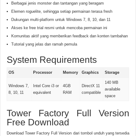
Berbagai jenis monster dan tantangan yang beragam
Elemen roguelite, sehingga setiap permainan terasa fresh
Dukungan multi-platform untuk Windows 7, 8, 10, dan 11
Akses ke free trial resmi untuk mencoba permainan ini
Komunitas aktif yang memberikan feedback dan konten tambahan
Tutorial yang jelas dan ramah pemula
System Requirements
OS
Processor
Memory
Graphics
Storage
140 MB
Windows 7,
Intel Core i3 or
4GB
DirectX 11
available
8, 10, 11
equivalent
RAM
compatible
space
Tower Factory Full Version
Free Download
Download Tower Factory Full Version dari tombol unduh yang tersedia