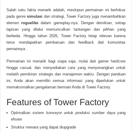
Salah satu fakta menarik adalah, meskipun permainan ini berfokus
pada genre
simulasi
dan strategi, Tower Factory juga menambahkan
elemen
roguelike
dalam gameplay-nya. Dengan demikian, setiap
lapisan yang dilalui memunculkan tantangan dan pilihan yang
berbeda. Hingga tahun 2026, Tower Factory tetap relevan karena
terus mendapatkan pembaruan dan feedback dari komunitas
pemainnya.
Permainan ini menarik bagi siapa saja, mulai dari gamer hardcore
hingga casual, dan menyediakan cara yang menyenangkan untuk
melatih pemikiran strategis dan manajemen waktu. Dengan panduan
ini, Anda akan memiliki semua informasi yang diperlukan untuk
memaksimalkan pengalaman bermain Anda di Tower Factory.
Features of Tower Factory
Optimalkan sistem konveyor untuk produksi sumber daya yang
efisien
Struktur menara yang dapat diupgrade