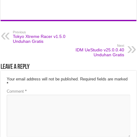
Previous
Tokyo Xtreme Racer v1.5.0
Unduhan Gratis
Next
IDM UeStudio v25.0.0.40
Unduhan Gratis
Leave a Reply
Your email address will not be published.
Required fields are marked
*
Comment
*