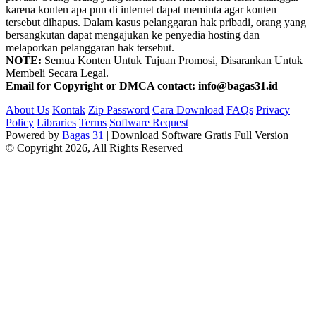
karena konten apa pun di internet dapat meminta agar konten
tersebut dihapus. Dalam kasus pelanggaran hak pribadi, orang yang
bersangkutan dapat mengajukan ke penyedia hosting dan
melaporkan pelanggaran hak tersebut.
NOTE:
Semua Konten Untuk Tujuan Promosi, Disarankan Untuk
Membeli Secara Legal.
Email for Copyright or DMCA contact: info@bagas31.id
About Us
Kontak
Zip Password
Cara Download
FAQs
Privacy
Policy
Libraries
Terms
Software Request
Powered by
Bagas 31
| Download Software Gratis Full Version
© Copyright 2026, All Rights Reserved