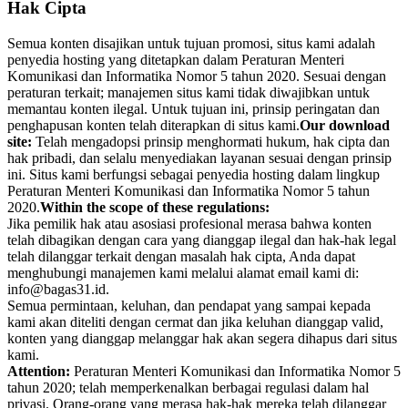
Hak Cipta
Semua konten disajikan untuk tujuan promosi, situs kami adalah
penyedia hosting yang ditetapkan dalam Peraturan Menteri
Komunikasi dan Informatika Nomor 5 tahun 2020. Sesuai dengan
peraturan terkait; manajemen situs kami tidak diwajibkan untuk
memantau konten ilegal. Untuk tujuan ini, prinsip peringatan dan
penghapusan konten telah diterapkan di situs kami.
Our download
site:
Telah mengadopsi prinsip menghormati hukum, hak cipta dan
hak pribadi, dan selalu menyediakan layanan sesuai dengan prinsip
ini. Situs kami berfungsi sebagai penyedia hosting dalam lingkup
Peraturan Menteri Komunikasi dan Informatika Nomor 5 tahun
2020.
Within the scope of these regulations:
Jika pemilik hak atau asosiasi profesional merasa bahwa konten
telah dibagikan dengan cara yang dianggap ilegal dan hak-hak legal
telah dilanggar terkait dengan masalah hak cipta, Anda dapat
menghubungi manajemen kami melalui alamat email kami di:
info@bagas31.id.
Semua permintaan, keluhan, dan pendapat yang sampai kepada
kami akan diteliti dengan cermat dan jika keluhan dianggap valid,
konten yang dianggap melanggar hak akan segera dihapus dari situs
kami.
Attention:
Peraturan Menteri Komunikasi dan Informatika Nomor 5
tahun 2020; telah memperkenalkan berbagai regulasi dalam hal
privasi. Orang-orang yang merasa hak-hak mereka telah dilanggar