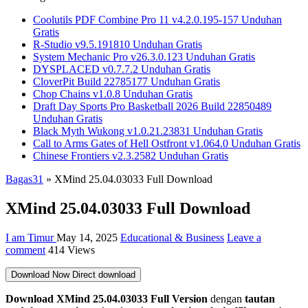
Coolutils PDF Combine Pro 11 v4.2.0.195-157 Unduhan
Gratis
R-Studio v9.5.191810 Unduhan Gratis
System Mechanic Pro v26.3.0.123 Unduhan Gratis
DYSPLACED v0.7.7.2 Unduhan Gratis
CloverPit Build 22785177 Unduhan Gratis
Chop Chains v1.0.8 Unduhan Gratis
Draft Day Sports Pro Basketball 2026 Build 22850489
Unduhan Gratis
Black Myth Wukong v1.0.21.23831 Unduhan Gratis
Call to Arms Gates of Hell Ostfront v1.064.0 Unduhan Gratis
Chinese Frontiers v2.3.2582 Unduhan Gratis
Bagas31
»
XMind 25.04.03033 Full Download
XMind 25.04.03033 Full Download
I am Timur
May 14, 2025
Educational & Business
Leave a
comment
414 Views
Download Now
Direct download
Download XMind 25.04.03033 Full Version
dengan
tautan