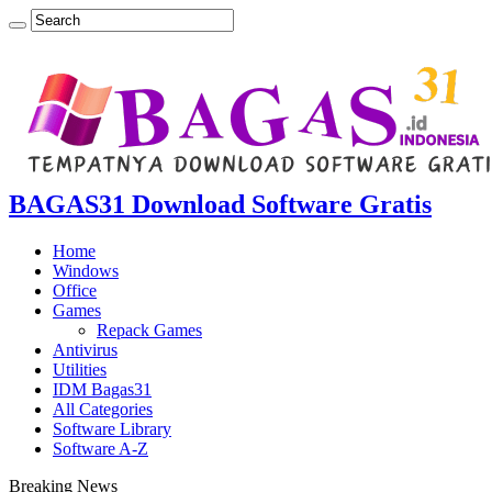
BAGAS31 Download Software Gratis
Home
Windows
Office
Games
Repack Games
Antivirus
Utilities
IDM Bagas31
All Categories
Software Library
Software A-Z
Breaking News